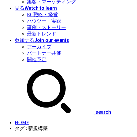
集客・マーケティング
Watch to learn
見る
EC戦略・経営
ハウツー・実践
事例・ストーリー
最新トレンド
Join our events
参加する
アーカイブ
パートナー共催
開催予定
search
HOME
タグ : 新規構築