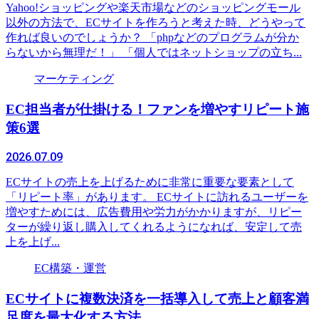
Yahoo!ショッピングや楽天市場などのショッピングモール
以外の方法で、ECサイトを作ろうと考えた時、どうやって
作れば良いのでしょうか？ 「phpなどのプログラムが分か
らないから無理だ！」 「個人ではネットショップの立ち...
マーケティング
EC担当者が仕掛ける！ファンを増やすリピート施
策6選
2026.07.09
ECサイトの売上を上げるために非常に重要な要素として
「リピート率」があります。 ECサイトに訪れるユーザーを
増やすためには、広告費用や労力がかかりますが、リピー
ターが繰り返し購入してくれるようになれば、安定して売
上を上げ...
EC構築・運営
ECサイトに複数決済を一括導入して売上と顧客満
足度を最大化する方法