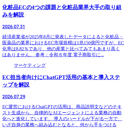
化粧品ECの4つの課題と化粧品業界大手の取り組
みを解説
2026.07.31
経済産業省が2025年8月に発表したデータによると化粧品・
医薬品の業界におけるEC市場規模は1兆150億円ですが、EC
化率は8.82％であり、他の産業と比べてみてもあまり高く
はありません。 参考：令和６年度 電子商取引に...
マーケティング
EC担当者向けにChatGPT活用の基本と導入ステ
ップを解説
2026.07.29
EC運営におけるChatGPTの活用は、商品説明文などのテキ
スト生成から、自律的なAIエージェントによる業務の自動
化へと進化しています。 導入のハードルが下がる一方で、
いざ自身の業務へ組み込むとなると、何から手をつける