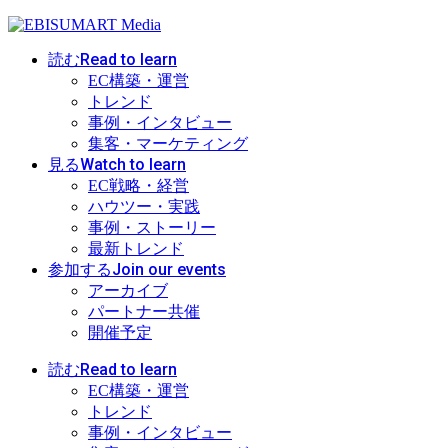
Read to learn
読む
EC構築・運営
トレンド
事例・インタビュー
集客・マーケティング
Watch to learn
見る
EC戦略・経営
ハウツー・実践
事例・ストーリー
最新トレンド
Join our events
参加する
アーカイブ
パートナー共催
開催予定
Read to learn
読む
EC構築・運営
トレンド
事例・インタビュー