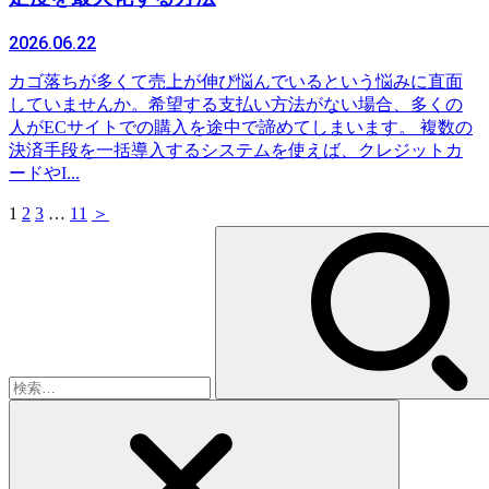
2026.06.22
カゴ落ちが多くて売上が伸び悩んでいるという悩みに直面
していませんか。希望する支払い方法がない場合、多くの
人がECサイトでの購入を途中で諦めてしまいます。 複数の
決済手段を一括導入するシステムを使えば、クレジットカ
ードやI...
1
2
3
…
11
＞
検
索: