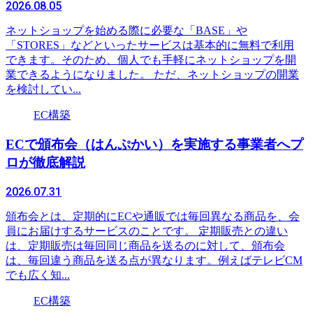
2026.08.05
ネットショップを始める際に必要な「BASE」や
「STORES」などといったサービスは基本的に無料で利用
できます。そのため、個人でも手軽にネットショップを開
業できるようになりました。 ただ、ネットショップの開業
を検討してい...
EC構築
ECで頒布会（はんぷかい）を実施する事業者へプ
ロが徹底解説
2026.07.31
頒布会とは、定期的にECや通販では毎回異なる商品を、会
員にお届けするサービスのことです。 定期販売との違い
は、定期販売は毎回同じ商品を送るのに対して、頒布会
は、毎回違う商品を送る点が異なります。例えばテレビCM
でも広く知...
EC構築