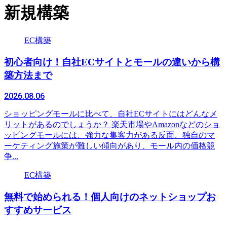
新規構築
EC構築
初心者向け！自社ECサイトとモールの違いから構
築方法まで
2026.08.06
ショッピングモールに比べて、自社ECサイトにはどんなメ
リットがあるのでしょうか？ 楽天市場やAmazonなどのショ
ッピングモールには、強力な集客力がある反面、独自のマ
ーケティング施策が難しい傾向があり、モール内の価格競
争...
EC構築
無料で始められる！個人向けのネットショップお
すすめサービス