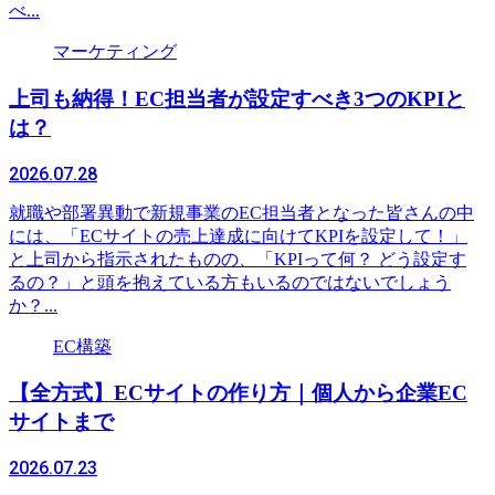
べ...
マーケティング
上司も納得！EC担当者が設定すべき3つのKPIと
は？
2026.07.28
就職や部署異動で新規事業のEC担当者となった皆さんの中
には、「ECサイトの売上達成に向けてKPIを設定して！」
と上司から指示されたものの、「KPIって何？ どう設定す
るの？」と頭を抱えている方もいるのではないでしょう
か？...
EC構築
【全方式】ECサイトの作り方｜個人から企業EC
サイトまで
2026.07.23