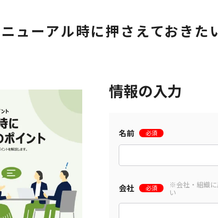
リニューアル時に押さえておきた
情報の入力
名前
必須
※会社・組織に
会社
必須
い