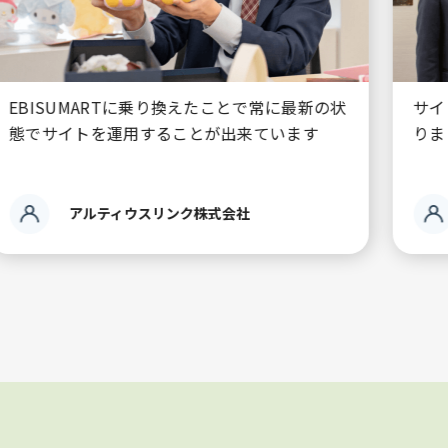
サイトリニューアル後、会員数が約1.8倍にな
E
りました。
リ
株式会社菊廼舎本店