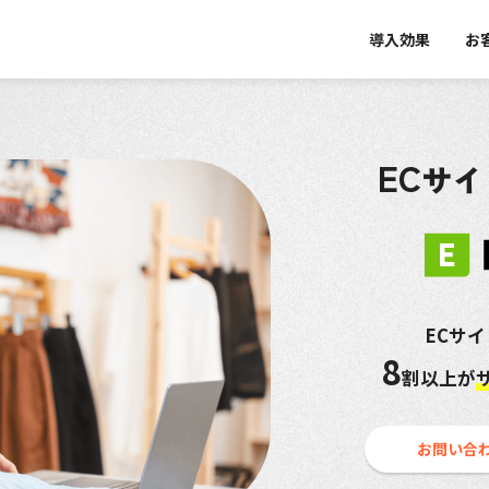
導入効果
お
EC
サイ
ECサ
8
割以上が
お問い合