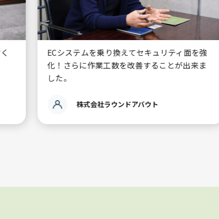
面を強
ECシステムをEBISUMARTに乗り換えたこと
来ま
で1カ月当たり20~30時間ほどの作業時間を削
減できました。
オハヨーバイオテクロノジーズ株式会社