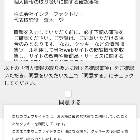
個人情報の取り扱いに関する確認事項
株式会社インターファクトリー
代表取締役 蕪木 登
情報を入力していただく前に、必ず下記の事項を
ご確認ください。ご登録は、ご同意いただける場
合のみとなります。 なお、クッキーなどの情報収
集ツール利用して当社webサイトの閲覧情報を収
集し、サイトの改善や新商品・サービスに関する
情報提供を行う場合があります。
以上の「個人情報の取り扱いに関する確認事項」をご確認
１. 利用目的
いただき、同意をいただいた上で「同意する」にチェック
当社サービスの提供に伴う各種データの移
してください。
行・運用および関連する付帯事業の遂行
eコマース事業における商品の発送、関連する
同意する
アフターサービス、新商品・サービスに関す
る情報のお知らせ
当社のウェブサイトでは、お客様に最適な状態でご利用していただく
事業活動への問い合わせ対応
ためクッキーを利用しています。
取得した閲覧履歴や購買履歴等の情報を分析
このまま本ウェブサイトをご利用になる場合、クッキーの使用に同意
して、趣味・嗜好に応じた新商品・サービスに
いただいたものといたします。