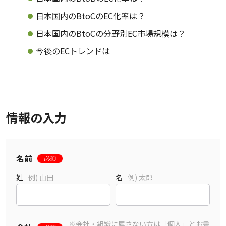
日本国内のBtoCのEC化率は？
日本国内のBtoCの分野別EC市場規模は？
今後のECトレンドは
情報の入力
名前
必須
姓
例) 山田
名
例) 太郎
※会社・組織に属さない方は「個人」とお書