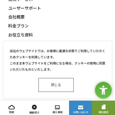
ユーザーサポート
会社概要
料金プラン
お役立ち資料
パートナー募集
当社のウェブサイトでは、お客様に最適な状態でご利用していただく
ニュース
ためクッキーを利用しています。
このまま本ウェブサイトをご利用になる場合、クッキーの使用に同意
情報セキュリティ基本方針
個人情報保護方針
いただいたものといたします。
INTERSUN
閉じる
©2022 Interfactory,inc.
特徴
導入事例
お問い合わせ
資料請求
機能紹介