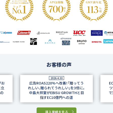
お客様の声
2026.4.30
がお
広告ROAS220%へ改善！「贈ってう
E
に立
れしい、贈られてうれしい」を3倍に。
ツ
功の
中島大祥堂がEBISU GROWTHと目
で
指すEC10億円への道
導入実績を見る