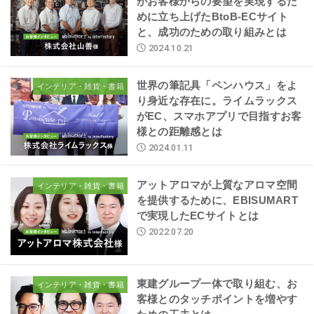
がお客様からの要望を実現するた
めに立ち上げたBtoB-ECサイト
と、成功のための取り組みとは
2024.10.21
世界の筆記具「ペンハウス」をよ
インテリア・雑貨・書籍
り身近な存在に。ライムラックス
がEC、スマホアプリで目指すお客
様との距離感とは
2024.01.11
アットアロマが上質なアロマ空間
インテリア・雑貨・書籍
を提供するために、EBISUMART
で実現したECサイトとは
2022.07.20
東建グループ一体で取り組む、お
インテリア・雑貨・書籍
客様とのタッチポイントを増やす