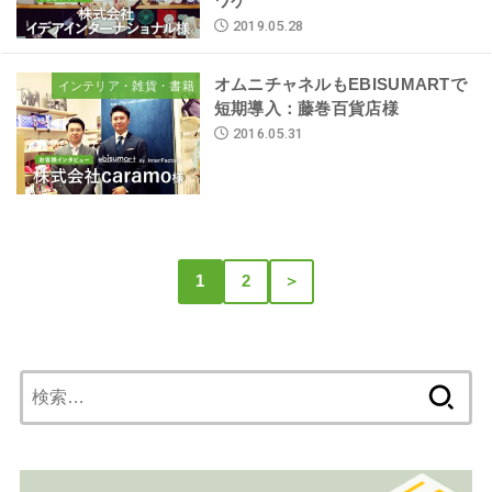
ワケ
2019.05.28
オムニチャネルもEBISUMARTで
インテリア・雑貨・書籍
短期導入：藤巻百貨店様
2016.05.31
1
2
＞
検
索: