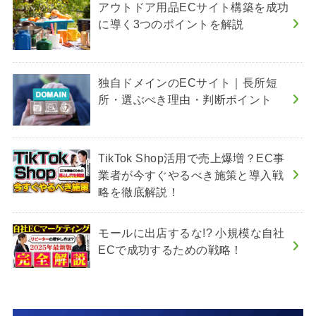
アウトドア用品ECサイト構築を成功
に導く3つのポイントを解説
独自ドメインのECサイト｜長所短
所・選ぶべき理由・判断ポイント
TikTok Shop活用で売上爆増？EC事
業者が今すぐやるべき施策と導入戦
略を徹底解説！
モールに出店するな!? 小規模な自社
ECで成功するための戦略！