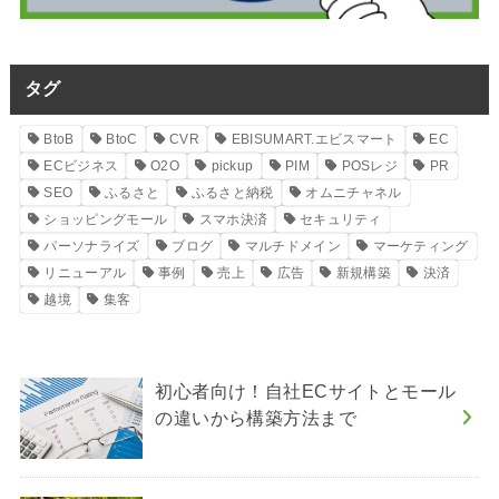
タグ
BtoB
BtoC
CVR
EBISUMART.エビスマート
EC
ECビジネス
O2O
pickup
PIM
POSレジ
PR
SEO
ふるさと
ふるさと納税
オムニチャネル
ショッピングモール
スマホ決済
セキュリティ
パーソナライズ
ブログ
マルチドメイン
マーケティング
リニューアル
事例
売上
広告
新規構築
決済
越境
集客
初心者向け！自社ECサイトとモール
の違いから構築方法まで