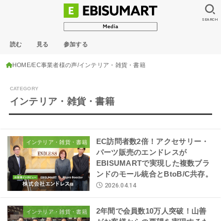
SEARCH
読む
見る
参加する
HOME
EC事業者様の声
インテリア・雑貨・書籍
インテリア・雑貨・書籍
EC訪問者数2倍！アクセサリー・
インテリア・雑貨・書籍
パーツ販売のエンドレスが
EBISUMARTで実現した複数ブラ
ンドのモール統合とBtoB/C共存。
2026.04.14
2年間で会員数10万人突破！山善
インテリア・雑貨・書籍