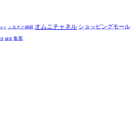
オムニチャネル
ショッピングモール
ふるさと納税
さと
集客
済
越境