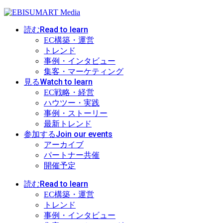
Read to learn
読む
EC構築・運営
トレンド
事例・インタビュー
集客・マーケティング
Watch to learn
見る
EC戦略・経営
ハウツー・実践
事例・ストーリー
最新トレンド
Join our events
参加する
アーカイブ
パートナー共催
開催予定
Read to learn
読む
EC構築・運営
トレンド
事例・インタビュー