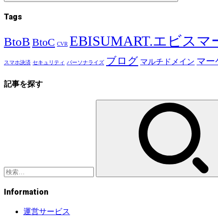
Tags
EBISUMART.エビス
BtoB
BtoC
CVR
ブログ
マー
マルチドメイン
スマホ決済
セキュリティ
パーソナライズ
記事を探す
検
索:
Information
運営サービス