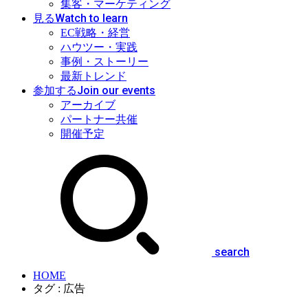
集客・マーケティング
Watch to learn
見る
EC戦略・経営
ハウツー・実践
事例・ストーリー
最新トレンド
Join our events
参加する
アーカイブ
パートナー共催
開催予定
search
HOME
タグ : 広告