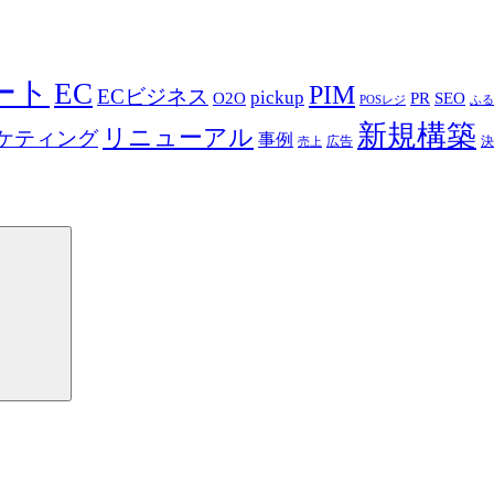
マート
EC
PIM
ECビジネス
pickup
O2O
PR
SEO
POSレジ
ふる
新規構築
リニューアル
ケティング
事例
広告
決
売上