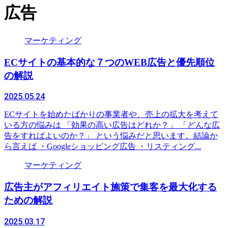
広告
マーケティング
ECサイトの基本的な７つのWEB広告と優先順位
の解説
2025.05.24
ECサイトを始めたばかりの事業者や、売上の拡大を考えて
いる方の悩みは 「効果の高い広告はどれか？」 「どんな広
告をすればよいのか？」 という悩みだと思います。結論か
ら言えば ・Googleショッピング広告 ・リスティング...
マーケティング
広告主がアフィリエイト施策で集客を最大化する
ための解説
2025.03.17