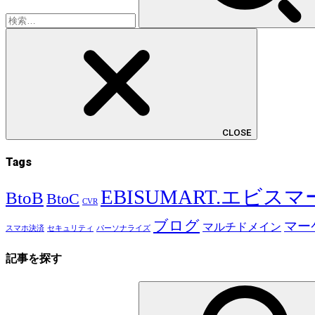
CLOSE
Tags
EBISUMART.エビス
BtoB
BtoC
CVR
ブログ
マー
マルチドメイン
スマホ決済
セキュリティ
パーソナライズ
記事を探す
検
索: