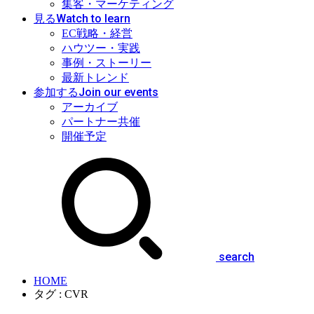
集客・マーケティング
Watch to learn
見る
EC戦略・経営
ハウツー・実践
事例・ストーリー
最新トレンド
Join our events
参加する
アーカイブ
パートナー共催
開催予定
search
HOME
タグ : CVR