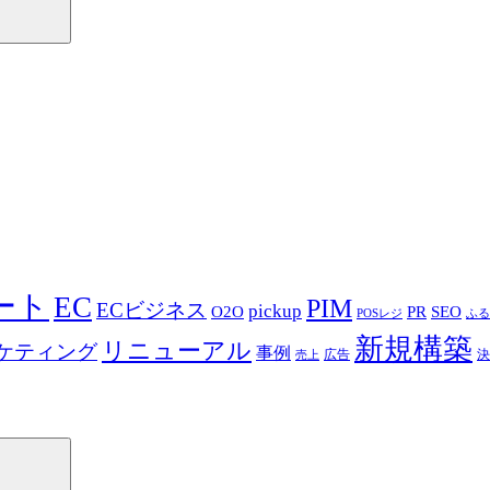
マート
EC
PIM
ECビジネス
pickup
O2O
PR
SEO
POSレジ
ふる
新規構築
リニューアル
ケティング
事例
広告
決
売上