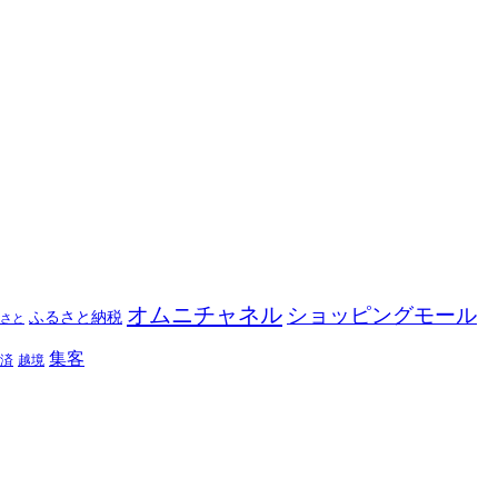
オムニチャネル
ショッピングモール
ふるさと納税
さと
集客
済
越境