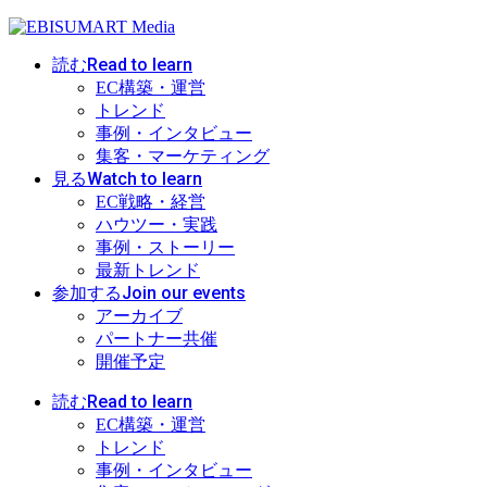
Read to learn
読む
EC構築・運営
トレンド
事例・インタビュー
集客・マーケティング
Watch to learn
見る
EC戦略・経営
ハウツー・実践
事例・ストーリー
最新トレンド
Join our events
参加する
アーカイブ
パートナー共催
開催予定
Read to learn
読む
EC構築・運営
トレンド
事例・インタビュー