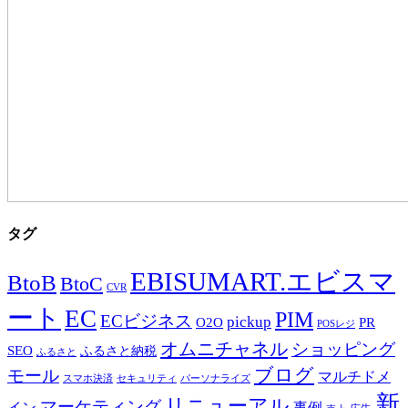
タグ
EBISUMART.エビスマ
BtoB
BtoC
CVR
ート
EC
PIM
ECビジネス
pickup
O2O
PR
POSレジ
オムニチャネル
ショッピング
SEO
ふるさと納税
ふるさと
ブログ
モール
マルチドメ
スマホ決済
セキュリティ
パーソナライズ
新
リニューアル
マーケティング
事例
イン