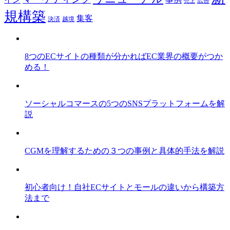
広告
売上
規構築
集客
決済
越境
8つのECサイトの種類が分かればEC業界の概要がつか
める！
ソーシャルコマースの5つのSNSプラットフォームを解
説
CGMを理解するための３つの事例と具体的手法を解説
初心者向け！自社ECサイトとモールの違いから構築方
法まで