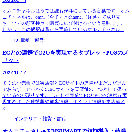
2025.05.14
オムニチャネルは今では誰もが耳にしている言葉です。オム
ニチャネルは、omni（全て）とchannel（経路）で成り立
ち、全ての顧客接点で購買に結び付けるという意味です。
しかし、この解釈は昔から実施しているマルチチャネル...
EC構築・運営
ECとの連携でO2Oを実現するタブレットPOSのメ
リット
2022.10.12
多くの小売業では実店舗とECサイトの連携がまだまだ進ん
でおらず、せっかくのECサイトを実店舗の一つとして扱っ
ているのが現状です。 しかし小売業でECとPOSの連携が実
現すれば、在庫情報や顧客情報、ポイント情報を実店舗と
オ...
インテリア・雑貨・書籍
オムニチャネルもEBISUMARTで短期導入：藤巻