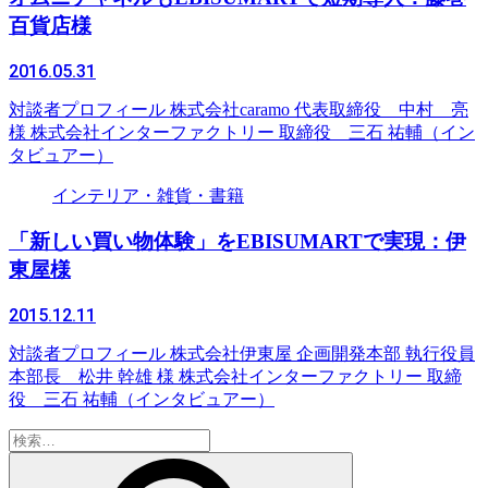
百貨店様
2016.05.31
対談者プロフィール 株式会社caramo 代表取締役 中村 亮
様 株式会社インターファクトリー 取締役 三石 祐輔（イン
タビュアー）
インテリア・雑貨・書籍
「新しい買い物体験」をEBISUMARTで実現：伊
東屋様
2015.12.11
対談者プロフィール 株式会社伊東屋 企画開発本部 執行役員
本部長 松井 幹雄 様 株式会社インターファクトリー 取締
役 三石 祐輔（インタビュアー）
検
索: