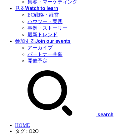
集客・マーケティング
Watch to learn
見る
EC戦略・経営
ハウツー・実践
事例・ストーリー
最新トレンド
Join our events
参加する
アーカイブ
パートナー共催
開催予定
search
HOME
タグ : O2O