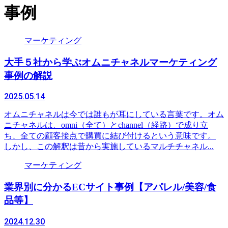
事例
マーケティング
大手５社から学ぶオムニチャネルマーケティング
事例の解説
2025.05.14
オムニチャネルは今では誰もが耳にしている言葉です。オム
ニチャネルは、omni（全て）とchannel（経路）で成り立
ち、全ての顧客接点で購買に結び付けるという意味です。
しかし、この解釈は昔から実施しているマルチチャネル...
マーケティング
業界別に分かるECサイト事例【アパレル/美容/食
品等】
2024.12.30