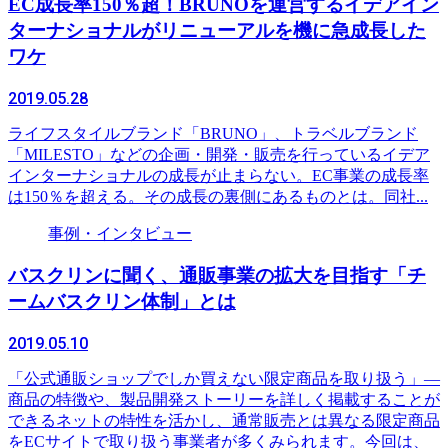
EC成長率150％超！BRUNOを運営するイデアイン
ターナショナルがリニューアルを機に急成長した
ワケ
2019.05.28
ライフスタイルブランド「BRUNO」、トラベルブランド
「MILESTO」などの企画・開発・販売を行っているイデア
インターナショナルの成長が止まらない。EC事業の成長率
は150％を超える。その成長の裏側にあるものとは。同社...
事例・インタビュー
バスクリンに聞く、通販事業の拡大を目指す「チ
ームバスクリン体制」とは
2019.05.10
「公式通販ショップでしか買えない限定商品を取り扱う」―
商品の特徴や、製品開発ストーリーを詳しく掲載することが
できるネットの特性を活かし、通常販売とは異なる限定商品
をECサイトで取り扱う事業者が多くみられます。今回は、