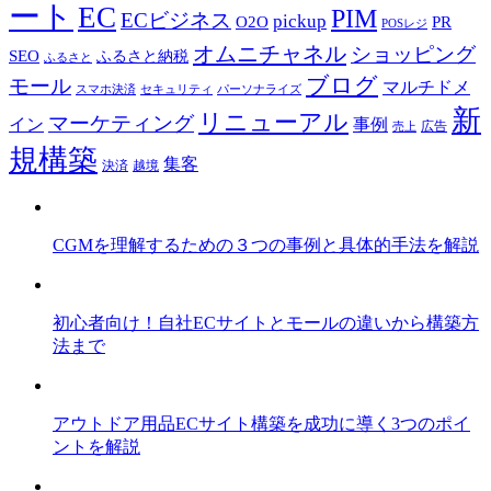
ート
EC
PIM
ECビジネス
pickup
O2O
PR
POSレジ
オムニチャネル
ショッピング
SEO
ふるさと納税
ふるさと
ブログ
モール
マルチドメ
スマホ決済
セキュリティ
パーソナライズ
新
リニューアル
マーケティング
事例
イン
広告
売上
規構築
集客
決済
越境
CGMを理解するための３つの事例と具体的手法を解説
初心者向け！自社ECサイトとモールの違いから構築方
法まで
アウトドア用品ECサイト構築を成功に導く3つのポイ
ントを解説