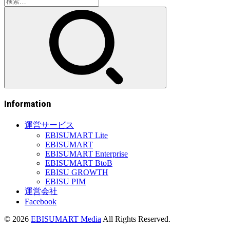
検
索:
Information
運営サービス
EBISUMART Lite
EBISUMART
EBISUMART Enterprise
EBISUMART BtoB
EBISU GROWTH
EBISU PIM
運営会社
Facebook
© 2026
EBISUMART Media
All Rights Reserved.