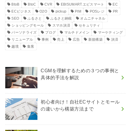
BtoB
BtoC
CVR
EBISUMART.エビスマート
EC
ECビジネス
O2O
pickup
PIM
POSレジ
PR
SEO
ふるさと
ふるさと納税
オムニチャネル
ショッピングモール
スマホ決済
セキュリティ
パーソナライズ
ブログ
マルチドメイン
マーケティング
リニューアル
事例
売上
広告
新規構築
決済
越境
集客
CGMを理解するための３つの事例と
具体的手法を解説
初心者向け！自社ECサイトとモール
の違いから構築方法まで