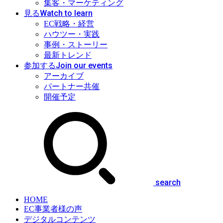
集客・マーケティング
Watch to learn
見る
EC戦略・経営
ハウツー・実践
事例・ストーリー
最新トレンド
Join our events
参加する
アーカイブ
パートナー共催
開催予定
search
HOME
EC事業者様の声
デジタルコンテンツ