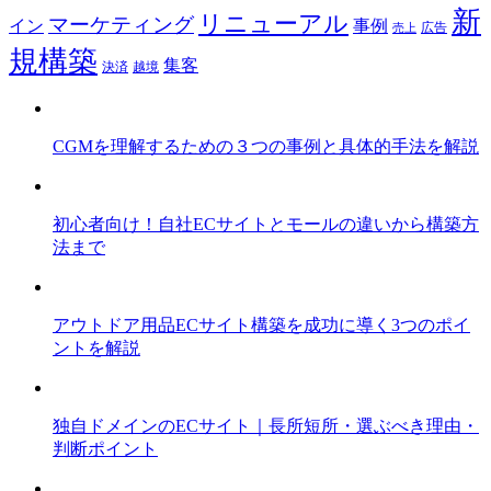
新
リニューアル
マーケティング
事例
イン
広告
売上
規構築
集客
決済
越境
CGMを理解するための３つの事例と具体的手法を解説
初心者向け！自社ECサイトとモールの違いから構築方
法まで
アウトドア用品ECサイト構築を成功に導く3つのポイ
ントを解説
独自ドメインのECサイト｜長所短所・選ぶべき理由・
判断ポイント