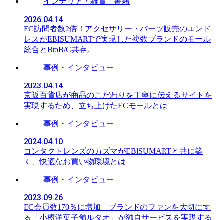
インテリア・雑貨・書籍
2026.04.14
EC訪問者数2倍！アクセサリー・パーツ販売のエンド
レスがEBISUMARTで実現した複数ブランドのモール
統合とBtoB/C共存。
事例・インタビュー
2023.04.14
京阪百貨店が商品のこだわりを丁寧に伝えるサイトを
実現するため、立ち上げたECモールとは
事例・インタビュー
2024.04.10
コンタクトレンズのカズマがEBISUMARTと共に築
く、快適なお買い物環境とは
事例・インタビュー
2023.09.26
EC会員数170％に増加—ブランドのファンを大切にす
る「小樽洋菓子舗ルタオ」が独自サービスを実現する