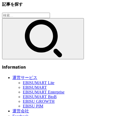
記事を探す
検
索:
Information
運営サービス
EBISUMART Lite
EBISUMART
EBISUMART Enterprise
EBISUMART BtoB
EBISU GROWTH
EBISU PIM
運営会社