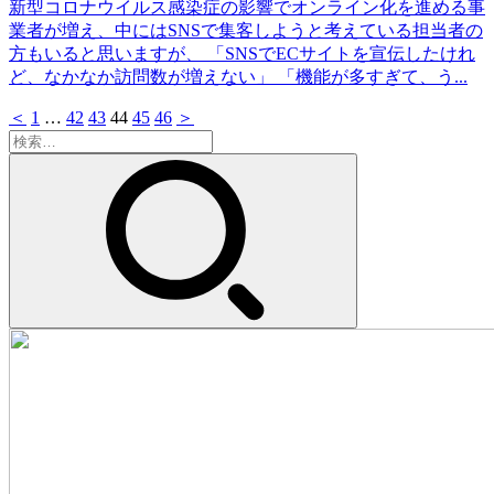
新型コロナウイルス感染症の影響でオンライン化を進める事
業者が増え、中にはSNSで集客しようと考えている担当者の
方もいると思いますが、 「SNSでECサイトを宣伝したけれ
ど、なかなか訪問数が増えない」 「機能が多すぎて、う...
＜
1
…
42
43
44
45
46
＞
検
索: