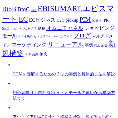
EBISUMART.エビスマ
BtoB
BtoC
CVR
ート
EC
PIM
ECビジネス
pickup
O2O
PR
POSレジ
オムニチャネル
ショッピング
SEO
ふるさと納税
ふるさと
ブログ
モール
マルチドメ
スマホ決済
セキュリティ
パーソナライズ
新
リニューアル
マーケティング
事例
イン
広告
売上
規構築
集客
決済
越境
CGMを理解するための３つの事例と具体的手法を解説
初心者向け！自社ECサイトとモールの違いから構築方
法まで
アウトドア用品ECサイト構築を成功に導く3つのポイ