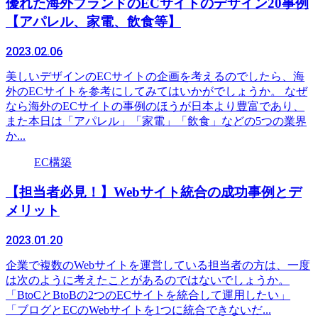
優れた海外ブランドのECサイトのデザイン20事例
【アパレル、家電、飲食等】
2023.02.06
美しいデザインのECサイトの企画を考えるのでしたら、海
外のECサイトを参考にしてみてはいかがでしょうか。 なぜ
なら海外のECサイトの事例のほうが日本より豊富であり、
また本日は「アパレル」「家電」「飲食」などの5つの業界
か...
EC構築
【担当者必見！】Webサイト統合の成功事例とデ
メリット
2023.01.20
企業で複数のWebサイトを運営している担当者の方は、一度
は次のように考えたことがあるのではないでしょうか。
「BtoCとBtoBの2つのECサイトを統合して運用したい」
「ブログとECのWebサイトを1つに統合できないだ...