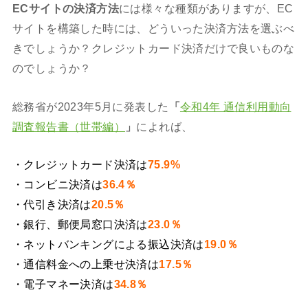
ECサイトの決済方法
には様々な種類がありますが、EC
サイトを構築した時には、どういった決済方法を選ぶべ
きでしょうか？クレジットカード決済だけで良いものな
のでしょうか？
総務省が2023年5月に発表した
「
令和4年 通信利用動向
調査報告書（世帯編）
」
によれば、
・クレジットカード決済は
75.9%
・コンビニ決済は
36.4％
・代引き決済は
20.5％
・銀行、郵便局窓口決済は
23
.0％
・ネットバンキングによる振込決済は
19.0％
・通信料金への上乗せ決済は
17.5％
・電子マネー決済は
34.8％