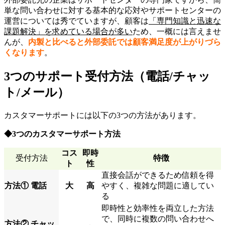
単な問い合わせに対する基本的な応対やサポートセンターの
運営については秀でていますが、顧客は
「専門知識と迅速な
課題解決」を求めている場合が多い
ため、一概には言えませ
んが、
内製と比べると外部委託では顧客満足度が上がりづら
くなります
。
3つのサポート受付方法（電話/チャッ
ト/メール）
カスタマーサポートには以下の3つの方法があります。
◆3つのカスタマーサポート方法
コス
即時
受付方法
特徴
ト
性
直接会話ができるため信頼を得
方法① 電話
大
高
やすく、複雑な問題に適してい
る
即時性と効率性を両立した方法
で、同時に複数の問い合わせへ
方法② チャッ