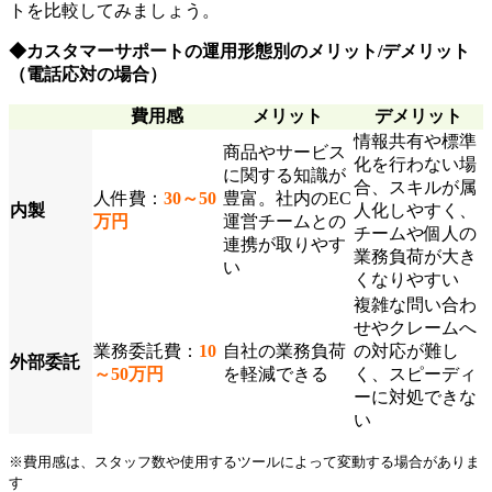
トを比較してみましょう。
◆カスタマーサポートの運用形態別のメリット/デメリット
（電話応対の場合）
費用感
メリット
デメリット
情報共有や標準
商品やサービス
化を行わない場
に関する知識が
合、スキルが属
人件費：
30～50
豊富。社内のEC
内製
人化しやすく、
万円
運営チームとの
チームや個人の
連携が取りやす
業務負荷が大き
い
くなりやすい
複雑な問い合わ
せやクレームへ
業務委託費：
10
自社の業務負荷
の対応が難し
外部委託
～50万円
を軽減できる
く、スピーディ
ーに対処できな
い
※費用感は、スタッフ数や使用するツールによって変動する場合がありま
す