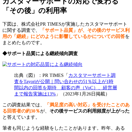
カスタマーサポートの対応で変わる
「その後」の利用率
下図は、株式会社PR TIMESが実施したカスタマーサポート
に関する調査で、
「サポート品質」が、その後のサービス利
用の「継続」にどのように影響しているかについての回答
を
まとめたものです。
◆
サポート品質による継続傾向調査
出典（図）：PR TIMES「
カスタマーサポート調
査をTayoriが公開｜問い合わせの51％以上が1時
間以内の回答を期待 顧客の声（VoC）、経営層
まで報告実施は13%
」（2023年1月26日掲載）
この調査結果では、
「満足度の高い対応」を受けたことのあ
る回答者の約30％
が、
その後サービスの利用頻度が上がった
と答えています。
筆者も同じような経験をしたことがあります。昨年、ある