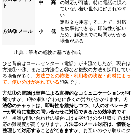
中
高
の対応が可能。特に電話に慣れ
ト
ていない若い世代に好まれやす
い
定型文を用意することで、対応
を効率化できる。即時性が低い
方法③ メール
小
低
ため、解決までに時間がかかる
場合がある
出典：筆者の経験に基づき作成
ひと昔前はコールセンター（電話）が主流でしたが、現在は
方法①～③、または方法①と③など複数の方法を採用してい
る場合が多く、
方法ごとの特徴・利用者の状況・商材によっ
て、使い分けがされている
印象です。
方法①の電話は音声による直接的なコミュニケーションが可
能
ですが、1件の問い合わせに多くの労力がかかります。
方
法②のチャットは、即時性を維持しつつ、1人のオペレータ
ーが同時に複数の問い合わせに対応できるため効率的
です
が、複雑な問い合わせの場合には文字だけのやり取りでは対
応の難易度が高くなります。
方法③のメール対応は、情報を
整理して対応することができます
が、お互いのやり取りにタ