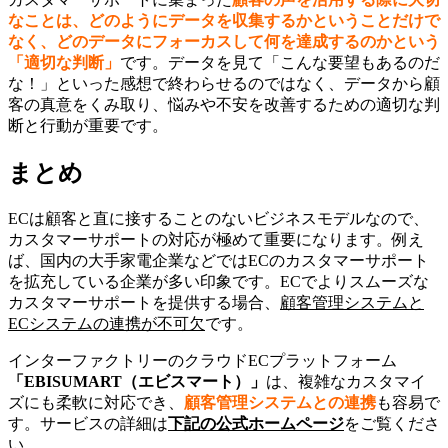
なことは、どのようにデータを収集するかということだけで
なく、どのデータにフォーカスして何を達成するのかという
「適切な判断」
です。データを見て「こんな要望もあるのだ
な！」といった感想で終わらせるのではなく、データから顧
客の真意をくみ取り、悩みや不安を改善するための適切な判
断と行動が重要です。
まとめ
ECは顧客と直に接することのないビジネスモデルなので、
カスタマーサポートの対応が極めて重要になります。例え
ば、国内の大手家電企業などではECのカスタマーサポート
を拡充している企業が多い印象です。ECでよりスムーズな
カスタマーサポートを提供する場合、
顧客管理システムと
ECシステムの連携が不可欠
です。
インターファクトリーのクラウドECプラットフォーム
「EBISUMART（エビスマート）」
は、複雑なカスタマイ
ズにも柔軟に対応でき、
顧客管理システムとの連携
も容易で
す。サービスの詳細は
下記の公式ホームページ
をご覧くださ
い。