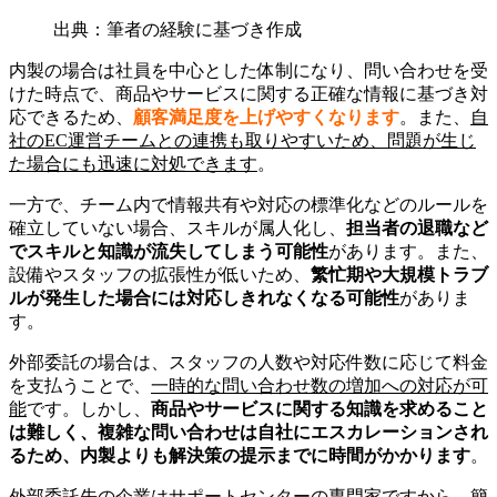
出典：筆者の経験に基づき作成
内製の場合は社員を中心とした体制になり、問い合わせを受
けた時点で、商品やサービスに関する正確な情報に基づき対
応できるため、
顧客満足度を上げやすくなります
。また、
自
社のEC運営チームとの連携も取りやすいため、問題が生じ
た場合にも迅速に対処できます
。
一方で、チーム内で情報共有や対応の標準化などのルールを
確立していない場合、スキルが属人化し、
担当者の退職など
でスキルと知識が流失してしまう可能性
があります。また、
設備やスタッフの拡張性が低いため、
繁忙期や大規模トラブ
ルが発生した場合には対応しきれなくなる可能性
がありま
す。
外部委託の場合は、スタッフの人数や対応件数に応じて料金
を支払うことで、
一時的な問い合わせ数の増加への対応が可
能
です。しかし、
商品やサービスに関する知識を求めること
は難しく、複雑な問い合わせは自社にエスカレーションされ
るため、内製よりも解決策の提示までに時間がかかります
。
外部委託先の企業はサポートセンターの専門家ですから、簡