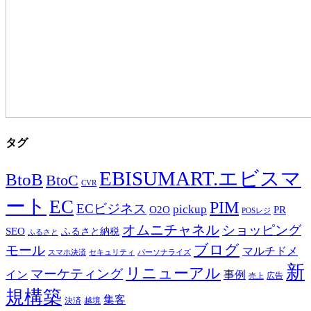
タグ
EBISUMART.エビスマ
BtoB
BtoC
CVR
ート
EC
PIM
ECビジネス
pickup
O2O
PR
POSレジ
オムニチャネル
ショッピング
SEO
ふるさと納税
ふるさと
ブログ
モール
マルチドメ
スマホ決済
セキュリティ
パーソナライズ
新
リニューアル
マーケティング
事例
イン
広告
売上
規構築
集客
決済
越境