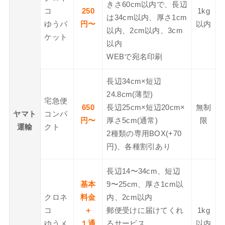
きさ60cm以内で、長辺
コ
250
1kg
は34cm以内、厚さ1cm
ゆうパ
円〜
以内
以内、2cm以内、3cm
ケット
以内
WEBで宛名印刷
長辺34cm×短辺
24.8cm(薄型)
宅急便
650
長辺25cm×短辺20cm×
無制
ヤマト
コンパ
円〜
厚さ5cm(通常)
限
運輸
クト
2種類の専用BOX(+70
円)、各種割引あり
長辺14〜34cm、短辺
基本
9〜25cm、厚さ1cm以
クロネ
料金
内、2cm以内
コ
＋
郵便受けに届けてくれ
1kg
ゆうメ
１通
るサービス
以内