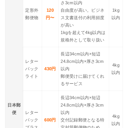
さ3cm以内
定形外
120
自由度が高い。ビジネ
1kg
郵便物
円〜
ス文書送付の利用頻度
以内
が高い
1kgを超えて4kg以内は
規格外として取り扱い
長辺34cm以内×短辺
レター
24.8cm以内×厚さ3cm
4kg
パック
430円
以内
以内
ライト
郵便受けに届けてくれ
るサービス
長辺34cm以内×短辺
日本郵
24.8cm以内×厚さ3cm
便
レター
以内
4kg
パック
600円
交付記録郵便となる特
以内
プラス
定封筒郵便物のため、