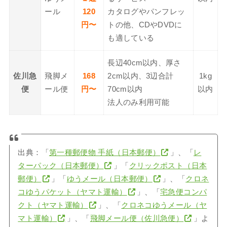
ール
120
カタログやパンフレッ
円〜
トの他、CDやDVDに
も適している
長辺40cm以内、厚さ
佐川急
飛脚メ
168
2cm以内、3辺合計
1kg
便
ール便
円〜
70cm以内
以内
法人のみ利用可能
出典：「
第一種郵便物 手紙（日本郵便）
」、「
レ
ターパック（日本郵便）
」「
クリックポスト（日本
郵便）
」「
ゆうメール（日本郵便）
」、「
クロネ
コゆうパケット（ヤマト運輸）
」、「
宅急便コンパ
クト（ヤマト運輸）
」、「
クロネコゆうメール（ヤ
マト運輸）
」、「
飛脚メール便（佐川急便）
」よ