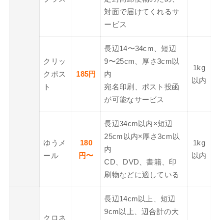
対面で届けてくれるサ
ービス
長辺14〜34cm、短辺
クリッ
9〜25cm、厚さ3cm以
1kg
クポス
185円
内
以内
ト
宛名印刷、ポスト投函
が可能なサービス
長辺34cm以内×短辺
25cm以内×厚さ3cm以
ゆうメ
180
1kg
内
ール
円〜
以内
CD、DVD、書籍、印
刷物などに適している
長辺14cm以上、短辺
9cm以上、辺合計の大
クロネ