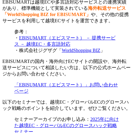
EBISUMARTは越境ECや多言語対応サービスとの連携実績
があり、標準機能として実装されている
海外転送サービス
「WorldShopping BIZ for EBISUMART」
や、その他の提携
サービスを利用して越境ECサイトを運営できます。
参考：
・
EBISUMART（エビスマート） － 提携サービ
ス － 越境EC・多言語対応
・株式会社ジグザグ「
WorldShopping BIZ
」
EBISUMARTの国内・海外向けECサイトの開設や、海外転
送サービスについて相談したい方は、以下の公式ホームペー
ジからお問い合わせください。
「EBISUMART（エビスマート）」お問い合わせ
ページ
以下のセミナーでは、越境EC・グローバルECのグロースハ
ック戦略のポイントを紹介しています。ぜひご覧ください。
セミナーアーカイブのお申し込み：
2025年に向け
た越境EC・グローバルECのグロースハック戦略
セミナー