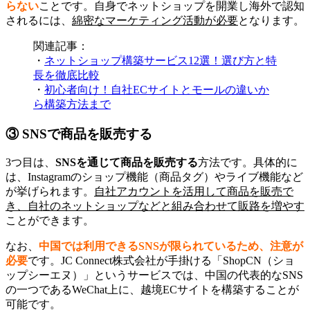
らない
ことです。自身でネットショップを開業し海外で認知
されるには、
綿密なマーケティング活動が必要
となります。
関連記事：
・
ネットショップ構築サービス12選！選び方と特
長を徹底比較
・
初心者向け！自社ECサイトとモールの違いか
ら構築方法まで
③ SNSで商品を販売する
3つ目は、
SNSを通じて商品を販売する
方法です。具体的に
は、Instagramのショップ機能（商品タグ）やライブ機能など
が挙げられます。
自社アカウントを活用して商品を販売で
き、自社のネットショップなどと組み合わせて販路を増やす
ことができます。
なお、
中国では利用できるSNSが限られているため、注意が
必要
です。JC Connect株式会社が手掛ける「ShopCN（ショ
ップシーエヌ）」というサービスでは、中国の代表的なSNS
の一つであるWeChat上に、越境ECサイトを構築することが
可能です。