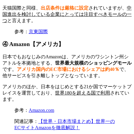
天猫国際と同様、
出店条件は厳格に設定
されていますが、
中
国進出を検討している企業にとっては注目すべきモールの一
つ
と言えます。
参考：
京東国際
④ Amazon【アメリカ】
日本でもおなじみのAmazonは、アメリカのワシントン州シ
アトルを本拠地とする、
世界最大規模のショッピングモール
です。
アメリカ国内のEC市場におけるシェアは約40％
で、
他サービスを引き離しトップとなっています。
アメリカのほか、日本をはじめとする21か国でマーケットプ
レイスを運営しており、
世界180を超える国で利用
されてい
ます。
参考：
Amazon.com
関連記事：
【世界・日本市場まとめ】世界一の
ECサイトAmazonを徹底解説！