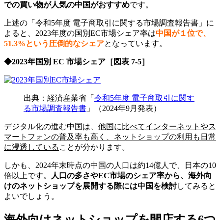
での買い物が人気の中国がおすすめ
です。
上述の「令和5年度 電子商取引に関する市場調査報告書」に
よると、2023年度の国別EC市場シェア率は
中国が１位で、
51.3%という圧倒的なシェア
となっています。
◆2023年国別 EC 市場シェア［図表 7-5］
出典：経済産業省「
令和5年度 電子商取引に関す
る市場調査報告書
」（2024年9月発表）
デジタル化の進む中国は、
他国に比べてインターネットやス
マートフォンの普及率も高く、ネットショップの利用も日常
に浸透している
ことが分かります。
しかも、2024年末時点の中国の人口は約14億人で、日本の10
倍以上です。
人口の多さやEC市場のシェア率から、海外向
けのネットショップを展開する際には中国を検討
してみると
よいでしょう。
海外向けネットショップを開店する6つ