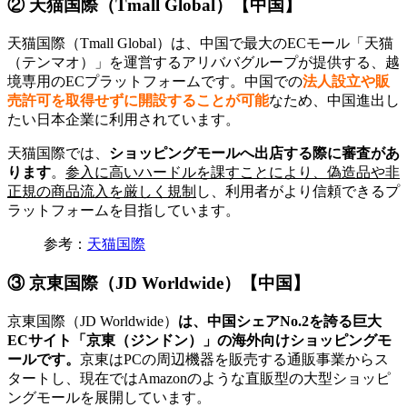
② 天猫国際（Tmall Global）【中国】
天猫国際（Tmall Global）は、中国で最大のECモール「天猫
（テンマオ）」を運営するアリババグループが提供する、越
境専用のECプラットフォームです。中国での
法人設立や販
売許可を取得せずに
開設することが可能
なため、中国進出し
たい日本企業に利用されています。
天猫国際では、
ショッピングモールへ出店する際に審査があ
ります
。
参入に高いハードルを課すことにより、偽造品や非
正規の商品流入を厳しく規制
し、利用者がより信頼できるプ
ラットフォームを目指しています。
参考：
天猫国際
③ 京東国際（JD Worldwide）【中国】
京東国際（JD Worldwide）
は、中国シェアNo.2を誇る巨大
ECサイト「京東（ジンドン）」の海外向けショッピングモ
ールです。
京東はPCの周辺機器を販売する通販事業からス
タートし、現在ではAmazonのような直販型の大型ショッピ
ングモールを展開しています。