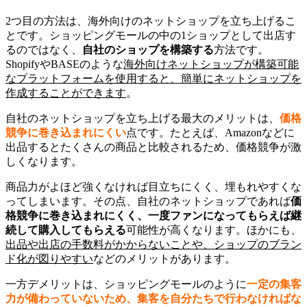
2つ目の方法は、海外向けのネットショップを立ち上げるこ
とです。ショッピングモールの中の1ショップとして出店す
るのではなく、
自社のショップを構築する
方法です。
ShopifyやBASEのような
海外向けネットショップが構築可能
なプラットフォームを使用すると、簡単にネットショップを
作成することができます
。
自社のネットショップを立ち上げる最大のメリットは、
価格
競争に巻き込まれにくい
点です。たとえば、Amazonなどに
出品するとたくさんの商品と比較されるため、価格競争が激
しくなります。
商品力がよほど強くなければ目立ちにくく、埋もれやすくな
ってしまいます。その点、自社のネットショップであれば
価
格競争に巻き込まれにくく、一度ファンになってもらえば継
続して購入してもらえる
可能性が高くなります。ほかにも、
出品や出店の手数料がかからない
ことや、ショップのブラン
ド化が図りやすい
などのメリットがあります。
一方デメリットは、ショッピングモールのように
一定の集客
力が備わっていないため、集客を自分たちで行わなければな