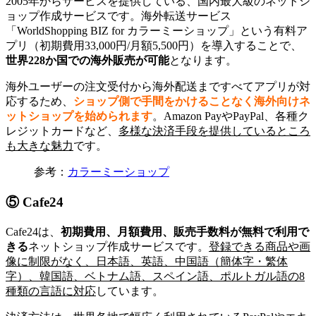
2005年からサービスを提供している、国内最大級のネットシ
ョップ作成サービスです。海外転送サービス
「WorldShopping BIZ for カラーミーショップ」という有料ア
プリ（初期費用33,000円/月額5,500円）を導入することで、
世界228か国での海外販売が可能
となります。
海外ユーザーの注文受付から海外配送まですべてアプリが対
応するため、
ショップ側で手間をかけることなく海外向けネ
ットショップを始められます
。Amazon PayやPayPal、各種ク
レジットカードなど、
多様な決済手段を提供しているところ
も大きな魅力
です。
参考：
カラーミーショップ
⑤ Cafe24
Cafe24は、
初期費用、月額費用、
販売手数料が
無料で利用で
きる
ネットショップ作成サービスです。
登録できる商品や画
像に制限がなく、
日本語、英語、中国語（簡体字・繁体
字）、韓国語、ベトナム語、スペイン語、ポルトガル語の8
種類の言語に対応
しています。