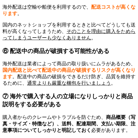
海外配送は空輸や船便を利用するので、
配送コストが高くな
ります
。
国内のネットショップを利用するときと比べてどうしても送
料が高くなってしまうため、
そのことを理由に購入をためら
ってしまうユーザーも少なくありません
。
⑥ 配送中の商品が破損する可能性がある
海外配送は業者によって商品の取り扱いにムラがあるため、
国内配送と比べて配送中の商品が破損するリスクが高くなり
ます
。配送中の商品の破損をできるだけ防ぎ、品質を維持す
るために、
通常よりも厳重な梱包を行いましょう
。
⑦ 海外で購入する人の立場になりしっかりと商品
説明をする必要がある
購入者からのクレームやトラブルを防ぐため、
商品概要（写
真・
サイズ・特徴など）、送料、配達期間、支払い期限、注
意事項についてしっかりと明記しておく
必要があります。