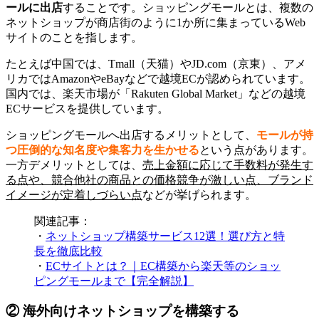
ールに出店
することです。ショッピングモールとは、複数の
ネットショップが商店街のように1か所に集まっているWeb
サイトのことを指します。
たとえば中国では、Tmall（天猫）やJD.com（京東）、アメ
リカではAmazonやeBayなどで越境ECが認められています。
国内では、楽天市場が「Rakuten Global Market」などの越境
ECサービスを提供しています。
ショッピングモールへ出店するメリットとして、
モールが持
つ圧倒的な知名度や集客力を生かせる
という点があります。
一方デメリットとしては、
売上金額に応じて手数料が発生す
る点や、競合他社の商品との価格競争が激しい点、ブランド
イメージが定着しづらい点
などが挙げられます。
関連記事：
・
ネットショップ構築サービス12選！選び方と特
長を徹底比較
・
ECサイトとは？｜EC構築から楽天等のショッ
ピングモールまで【完全解説】
② 海外向けネットショップを構築する