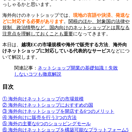
っしゃるかと思います。
海外向けのネットショップでは、
現地の言語や決済、発送な
どに対応する必要があります
。
関税のほか、対象国の法律や
規制、政治情勢など、国内向けのネットショップとは異なる
注意点を理解しておくことも重要
になってきます。
本日は、
越境ECの市場規模や海外で販売する方法
、
海外向
けネットショップに対応している代表的なサービス
などにつ
いて解説します。
関連記事：
ネットショップ開業の基礎知識！失敗
しないコツも徹底解説
目次
① 海外向けネットショップの市場規模
② 海外向けネットショップにおすすめの国
③ 海外向けネットショップを開店する6つのメリット
④ 海外向けに販売を行う3つの方法
⑤ 海外の主要な6つのショッピングモール
⑥ 海外向けネットショップを構築可能なプラットフォーム5