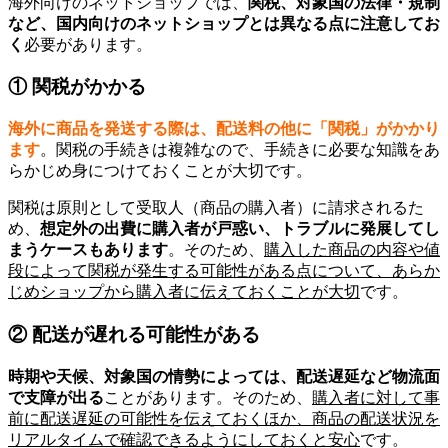
海外向けのネットショップでは、
関税、対象国の法律・規制
など、国内向けのネットショップとは異なる点に注意してお
く
必要があります。
① 関税がかかる
海外に商品を発送する際は、配送料の他に「関税」がかかり
ます
。関税の手続きは複雑なので、手続きに必要な知識をあ
らかじめ身につけておくことが大切です。
関税は原則として受取人（商品の購入者）に請求されるた
め、
想定外の出費に購入者が戸惑い、トラブルに発展してし
まうケースもあります
。そのため、
購入した商品の内容や値
段によって関税が発生する可能性がある点について、あらか
じめショップから購入者に伝えておくことが大切
です。
② 配送が遅れる可能性がある
時期や天候、対象国の情勢によっては、配送遅延など物流面
で支障が出る
ことがあります。そのため、
購入者に対して事
前に配送遅延の可能性を伝えておくほか、商品の配送状況を
リアルタイムで確認できるようにしておくと安心
です。