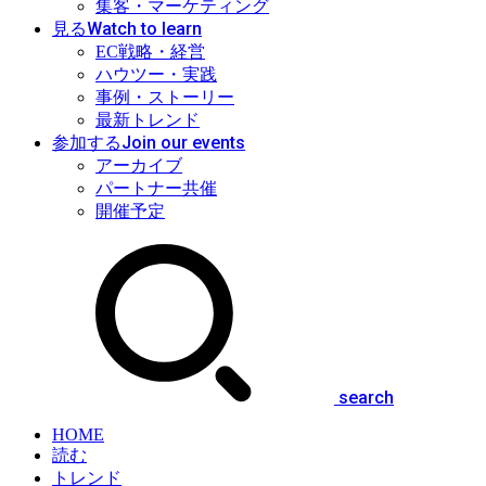
集客・マーケティング
Watch to learn
見る
EC戦略・経営
ハウツー・実践
事例・ストーリー
最新トレンド
Join our events
参加する
アーカイブ
パートナー共催
開催予定
search
HOME
読む
トレンド