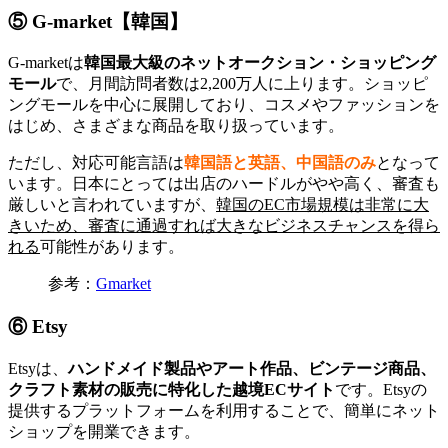
⑤ G-market【韓国】
G-marketは
韓国最大級のネットオークション・ショッピング
モール
で、月間訪問者数は2,200万人に上ります。ショッピ
ングモールを中心に展開しており、コスメやファッションを
はじめ、さまざまな商品を取り扱っています。
ただし、対応可能言語は
韓国語と英語、中国語のみ
となって
います。日本にとっては出店のハードルがやや高く、審査も
厳しいと言われていますが、
韓国のEC市場規模は非常に大
きいため、審査に通過すれば大きなビジネスチャンスを得ら
れる
可能性があります。
参考：
Gmarket
⑥ Etsy
Etsyは、
ハンドメイド製品やアート作品、ビンテージ商品、
クラフト素材の販売に特化した越境ECサイト
です。Etsyの
提供するプラットフォームを利用することで、簡単にネット
ショップを開業できます。