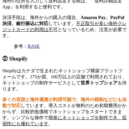
海外の住所を入力して送料設定する際は、「送料詳細設定
App」を利用すると便利です。
決済手段は、海外からの購入の場合、
Amazon Pay
、PayPal
決済、銀行振込に対応
しています。
不正取引が多い海外クレ
ジットカードの利用は不可
となっているため、注意が必要で
す。
参考：
BASE
② Shopify
Shopifyはカナダで生まれたネットショップ構築プラットフ
ォームです。175か国、100万以上の店舗で利用されており、
ネットショップの制作サービスとして
世界トップシェア
を誇
ります。
多くの言語と海外通貨が利用可能で、海外の税制などにも自
動で対応
しています。導入コストが無料のため初期費用がか
からず、比較的低価格でネットショップをスタートできま
す。シンプルな操作で
簡単に
ネットショップ
を制作でき、拡
張性にも優れています
。