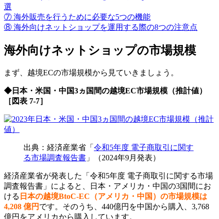
選
⑦ 海外販売を行うために必要な5つの機能
⑧ 海外向けネットショップを運用する際の8つの注意点
海外向けネットショップの市場規模
まず、越境ECの市場規模から見ていきましょう。
◆日本・米国・中国3ヵ国間の越境EC市場規模（推計値）
［図表 7-7］
出典：経済産業省「
令和5年度 電子商取引に関す
る市場調査報告書
」（2024年9月発表）
経済産業省が発表した「令和5年度 電子商取引に関する市場
調査報告書」によると、日本・アメリカ・中国の3国間にお
ける
日本の越境BtoC-EC（アメリカ・中国）の市場規模は
4,208 億円
です。そのうち、440億円を中国から購入、3,768
億円をアメリカから購入しています。