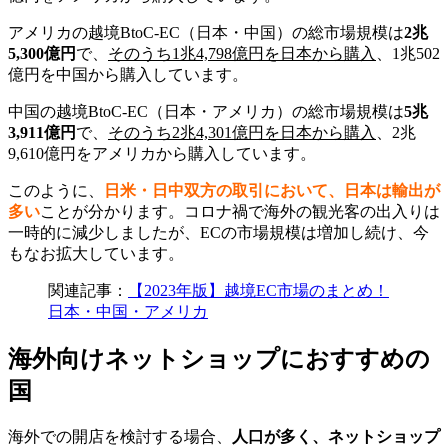
アメリカの越境BtoC-EC（日本・中国）の総市場規模は
2兆
5,300億円
で、
そのうち1兆4,798億円を日本から購入
、1兆502
億円を中国から購入しています。
中国の越境BtoC-EC（日本・アメリカ）の総市場規模は
5
兆
3,911億円
で、
そのうち2兆4,301億円を日本から購入
、2兆
9,610億円をアメリカから購入しています。
このように、
日米・日中双方の取引において、日本は輸出が
多い
ことが分かります。コロナ禍で海外の観光客の出入りは
一時的に減少しましたが、ECの市場規模は増加し続け、今
もなお拡大しています。
関連記事：
【2023年版】越境EC市場のまとめ！
日本・中国・アメリカ
海外向けネットショップにおすすめの
国
海外での開店を検討する場合、
人口が多く、ネットショップ