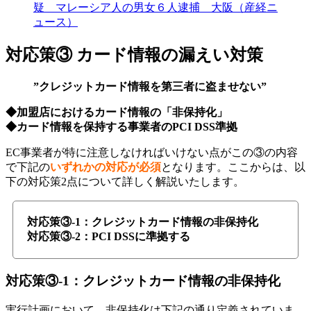
疑 マレーシア人の男女６人逮捕 大阪（産経ニ
ュース）
対応策③ カード情報の漏えい対策
”クレジットカード情報を第三者に盗ませない”
◆加盟店におけるカード情報の「⾮保持化」
◆カード情報を保持する事業者のPCI DSS準拠
EC事業者が特に注意しなければいけない点がこの③の内容
で下記の
いずれかの対応が必須
となります。ここからは、以
下の対応策2点について詳しく解説いたします。
対応策③-1：クレジットカード
情報の非保持化
対応策③-2：PCI DSSに準拠する
対応策③-1：クレジットカード情報の
非保持化
実行計画において、非保持化は下記の通り定義されていま