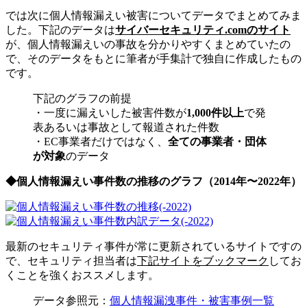
では次に個人情報漏えい被害についてデータでまとめてみま
した。下記のデータは
サイバーセキュリティ.comのサイト
が、個人情報漏えいの事故を分かりやすくまとめていたの
で、そのデータをもとに筆者が手集計で独自に作成したもの
です。
下記のグラフの前提
・一度に漏えいした被害件数が
1,000件以上
で発
表あるいは事故として報道された件数
・EC事業者だけではなく、
全ての事業者・団体
が対象
のデータ
◆個人情報漏えい事件数の推移のグラフ（2014年〜2022年）
最新のセキュリティ事件が常に更新されているサイトですの
で、セキュリティ担当者は
下記サイトをブックマーク
してお
くことを強くおススメします。
データ参照元：
個人情報漏洩事件・被害事例一覧