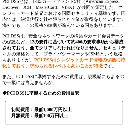
PCI DSSとは、国際カードブランド5社（American Express、
Discover、JCB、MasterCard、VISA）が共同で策定した、ク
レジットカード業界における国際セキュリティ基準です。国
内では、決済代行会社や限られた企業が取得をしています。
海外でも、この規格の準拠が進んでいる国もあります。
PCI DSSは、安全なネットワークの構築やカード会員データ
の保護など、
12の要件に基づいて約
400の要求事項から構成
されており、全てクリアしなければなりません。
セキュリテ
ィ系の規格として、プライバシーマークやISMSという規格
もありますが、
PCI DSSはクレジットカード情報の保護に特
化しており、求められるレベルも高いことが特徴
です。
また、PCI DSSに準拠するための費用は、規模感にもよるの
で一概には言えませんが、
◆PCI DSSに準拠するための費用目安
初期費用：最低1,000万円以上
月額費用：最低100万円以上