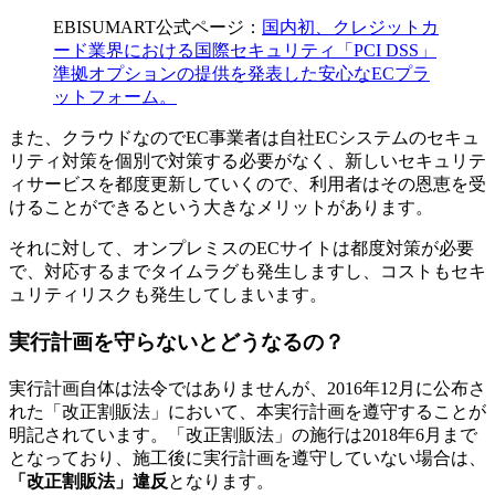
EBISUMART公式ページ：
国内初、クレジットカ
ード業界における国際セキュリティ「PCI DSS」
準拠オプションの提供を発表した安心なECプラ
ットフォーム。
また、クラウドなのでEC事業者は自社ECシステムのセキュ
リティ対策を個別で対策する必要がなく、新しいセキュリテ
ィサービスを都度更新していくので、利用者はその恩恵を受
けることができるという大きなメリットがあります。
それに対して、オンプレミスのECサイトは都度対策が必要
で、対応するまでタイムラグも発生しますし、コストもセキ
ュリティリスクも発生してしまいます。
実行計画を守らないとどうなるの？
実行計画自体は法令ではありませんが、2016年12月に公布さ
れた「改正割販法」において、本実行計画を遵守することが
明記されています。「改正割販法」の施行は2018年6月まで
となっており、施工後に実行計画を遵守していない場合は、
「改正割販法」違反
となります。