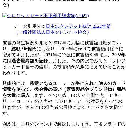
タ）
データ引用先：
日本のクレジット統計 2022年版
（一般社団法人日本クレジット協会）
被害の発生状況を見ると2017年に大幅に被害額は増えてお
り、
総額236億円
にもなり、2019年にかけて被害額は徐々に
増えてきましたが、2021年に急激に被害額を伸ばし、
2022年
には過去最高額を記録
しました。その内訳でみると
「クレジ
ットカード番号の盗用」の被害額が急激に増えている
ことが
わかります。
具体的には、悪意のあるユーザーが手に入れた
他人のカード
情報を使って、換金性の高い（家電製品やブランド物）商品
を大量に購入
します。そのため、ECサイト側でも「セキュ
リティコード」の入力や「3Dセキュア」の対策をとってお
りますが、さらに
EC担当者の目検によるチェックも大切
で
す。
例えば、工具のジャンルで解説しましょう。有名ブランドの