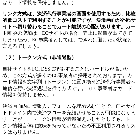
はカード情報を保持しません。）
リンク方式は、決済代行事業者の画面を使用するため、比較
的低コストで利用することが可能ですが、決済画面が外部サ
イトへ切り替わることでカート離脱の心配があります。
カー
ト離脱の増加は、ECサイトの場合、売上に影響が出てきて
しまうため、
EC事業者としては、できれば避けたい状況
と
言えるでしょう。
（２）トークン方式（非通過型）
自社サイトをPCI DSSに準拠することはハードルが高いた
め、この方式が多くのEC事業者に採用されております。カ
ード情報を文字列（トークン）に置き換え決済代行事業者へ
通信を行い決済処理を行う方式です。（EC事業者はカード
情報を保持しません。）
決済画面内に情報入力フォームを埋め込むことで、自社サイ
トドメイン内で決済フローを完結させることが可能になりま
す。万が一、
トークン情報が情報漏えいしたとしても、トー
クン情報自体は意味を持っていないため不正利用されるリス
クはありません。