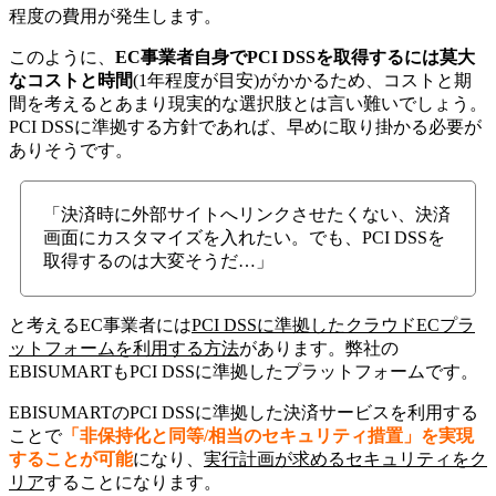
程度の費用が発生します。
このように、
EC事業者自身でPCI DSSを取得するには莫大
なコストと時間
(1年程度が目安)がかかるため、コストと期
間を考えるとあまり現実的な選択肢とは言い難いでしょう。
PCI DSSに準拠する方針であれば、早めに取り掛かる必要が
ありそうです。
「決済時に外部サイトへリンクさせたくない、決済
画面にカスタマイズを入れたい。でも、PCI DSSを
取得するのは大変そうだ…」
と考えるEC事業者には
PCI DSSに準拠したクラウドECプラ
ットフォームを利用する方法
があります。弊社の
EBISUMARTもPCI DSSに準拠したプラットフォームです。
EBISUMARTのPCI DSSに準拠した決済サービスを利用する
ことで
「非保持化と同等/相当のセキュリティ措置」を実現
することが可能
になり、
実行計画が求めるセキュリティをク
リア
することになります。