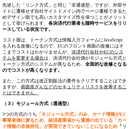
先述した「リンク方式」と同じ「非通過型」ですが、外部サ
イトに遷移せず自社サイトドメイン内でページ遷移できるた
めデザイン面でも高いカスタマイズ性を保つことがメリット
として挙げられます、
各決済代行業者も随時サービスをリリ
ースしている状況です。
コスト面は、トークン方式は情報入力フォームにJavaScript
を入れる改修になるので、ECのフロント画面の改修にはそ
こまでコストはかかりませんが、
決済代行会社やECのシス
テムを変更する場合
は、決済代行会社側がモジュール方式と
トークン方式のシステムが異なるため、
全面的な改修となる
のでコストが高くなります。
また、この方式は改正割販法の要件をクリアすることはでき
ますが、
画面改ざんなどのセキュリティリスクを改善するこ
とはできません。
（３）モジュール方式（通過型）
3つの方式のうち
「
モジュール方式」のみ、カード情報がEC
事業者側に渡るため、経済産業省から通達の出ている「カー
ド情報の非保持化」が実現できていないことになるため
「
リ