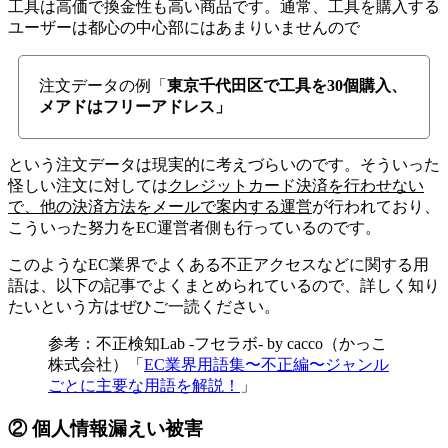
工具は高価で換金性も高い商品です。通常、工具を購入する
ユーザーは都心の中心部にはあまりいませんので
注文データの例「
東京千代田区で工具を30個購入、
メアドはフリーアドレス」
という注文データは現実的に考えづらいのです。そういった
怪しい注文に対しては
クレジットカード決済を行わせない
で、他の決済方法をメールで案内する運営
が行われており、
こういった努力をEC運営者側も行っているのです。
このようなEC業界でよくある不正アクセスなどに関する用
語は、以下の記事でよくまとめられているので、詳しく知り
たいという方はぜひご一読ください。
参考：不正検知Lab -フセラボ- by cacco（かっこ
株式会社）「
EC業界用語集〜不正編〜ジャンル
ごとに主要な用語を解説！
」
② 個人情報漏えい被害