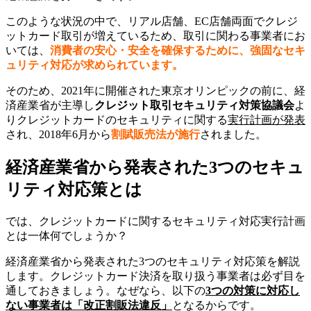
このような状況の中で、リアル店舗、EC店舗両面でクレジ
ットカード取引が増えているため、取引に関わる事業者にお
いては、
消費者の安心・安全を確保するために、強固なセキ
ュリティ対応が求められています。
そのため、2021年に開催された東京オリンピックの前に、経
済産業省が主導し
クレジット取引セキュリティ対策協議会
よ
りクレジットカードのセキュリティに関する
実行計画が発表
され、2018年6月から
割賦販売法が施行
されました。
経済産業省から発表された3つのセキュ
リティ対応策とは
では、クレジットカードに関するセキュリティ対応実行計画
とは一体何でしょうか？
経済産業省から発表された3つのセキュリティ対応策を解説
します。クレジットカード決済を取り扱う事業者は必ず目を
通しておきましょう。なぜなら、以下の
3つの対策に対応し
ない事業者は「改正割販法違反」
となるからです。