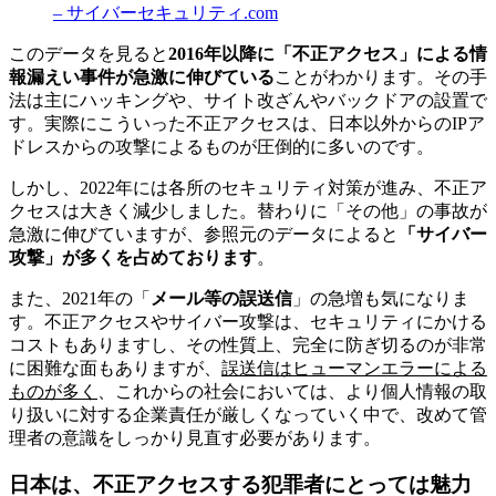
– サイバーセキュリティ.com
このデータを見ると
2016年以降に「不正アクセス」による情
報漏えい事件が急激に伸びている
ことがわかります。その手
法は主にハッキングや、サイト改ざんやバックドアの設置で
す。実際にこういった不正アクセスは、日本以外からのIPア
ドレスからの攻撃によるものが圧倒的に多いのです。
しかし、2022年には各所のセキュリティ対策が進み、不正ア
クセスは大きく減少しました。替わりに「その他」の事故が
急激に伸びていますが、参照元のデータによると
「サイバー
攻撃」が多くを占めております
。
また、2021年の「
メール等の誤送信
」の急増も気になりま
す。不正アクセスやサイバー攻撃は、セキュリティにかける
コストもありますし、その性質上、完全に防ぎ切るのが非常
に困難な面もありますが、
誤送信はヒューマンエラーによる
ものが多く
、これからの社会においては、より個人情報の取
り扱いに対する企業責任が厳しくなっていく中で、改めて管
理者の意識をしっかり見直す必要があります。
日本は、不正アクセスする犯罪者にとっては魅力