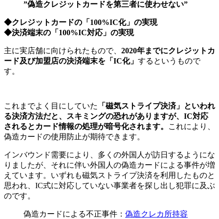
”偽造クレジットカードを第三者に使わせない”
◆クレジットカードの「100%IC化」の実現
◆決済端末の「100%IC対応」の実現
主に実店舗に向けられたもので、
2020年までにクレジットカ
ード及び加盟店の決済端末を「IC化」
するというもので
す。
これまでよく目にしていた
「磁気ストライプ決済」といわれ
る決済方法だと、スキミングの恐れがありますが、IC対応
されるとカード情報の処理が暗号化されます。
これにより、
偽造カードの使⽤防⽌が期待できます。
インバウンド需要により、多くの外国人が訪日するようにな
りましたが、それに伴い外国人の偽造カードによる事件が増
えています。いずれも磁気ストライプ決済を利用したものと
思われ、IC式に対応していない事業者を探し出し犯罪に及ぶ
のです。
偽造カードによる不正事件：
偽造クレカ所持容