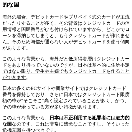
的な国
海外の場合、デビットカードやプリペイド式のカードが主流
だったりすることが多く、その背景はクレジットカードの信
用情報と国民番号がひも付けられていますから、どこかでロ
ーンを滞納してしまうと、もうクレジットカードが作れませ
ん。そのため与信が通らない人がデビットカードを使う傾向
があります。
このような背景から、海外だと低所得者層はクレジットカー
ドをあまり持っていないのですが、
日本は基本的に住所不定
ではない限り、学生や主婦でもクレジットカードを作ること
ができます
。
日本の多くのECサイトや商業サイトではクレジットカード
番号を保持しており、さらに日本ではクレジットカード限度
額の枠が“そこそこ”高く設定されていることが多く、かつ、
その枠が余っている方が多い特徴があります。
このような背景から、
日本は不正利用する犯罪者には魅力的
な国
なのです。これは非常に残念なことですし、そういった
危機意識を持つべきです。