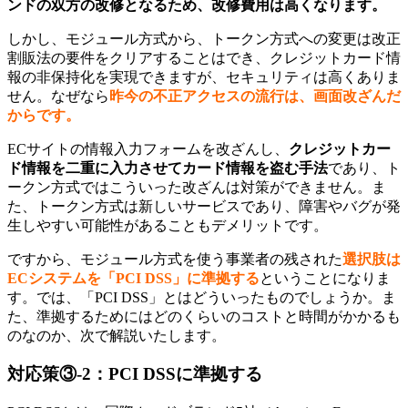
ンドの双方の改修となるため、改修費用は高くなります。
しかし、モジュール方式から、トークン方式への変更は改正
割販法の要件をクリアすることはでき、クレジットカード情
報の非保持化を実現できますが、セキュリティは高くありま
せん。なぜなら
昨今の不正アクセスの流行は、画面改ざんだ
からです。
ECサイトの情報入力フォームを改ざんし、
クレジットカー
ド情報を二重に入力させてカード情報を盗む手法
であり、ト
ークン方式ではこういった改ざんは対策ができません。ま
た、トークン方式は新しいサービスであり、障害やバグが発
生しやすい可能性があることもデメリットです。
ですから、モジュール方式を使う事業者の残された
選択肢は
ECシステムを「PCI DSS」に準拠する
ということになりま
す。では、「PCI DSS」とはどういったものでしょうか。ま
た、準拠するためにはどのくらいのコストと時間がかかるも
のなのか、次で解説いたします。
対応策③-2：PCI DSSに準拠する