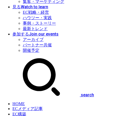
集客・マーケティング
Watch to learn
見る
EC戦略・経営
ハウツー・実践
事例・ストーリー
最新トレンド
Join our events
参加する
アーカイブ
パートナー共催
開催予定
search
HOME
ECメディア記事
EC構築