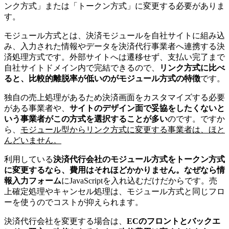
ンク方式」または「トークン方式」に変更する必要がありま
す。
モジュール方式とは、決済モジュールを自社サイトに組み込
み、入力された情報やデータを決済代行事業者へ連携する決
済処理方式です。外部サイトへは遷移せず、支払い完了まで
自社サイトドメイン内で完結できるので、
リンク方式に比べ
ると、比較的離脱率が低いのがモジュール方式の特徴
です。
独自の売上処理があるため決済画面をカスタマイズする必要
がある事業者や、
サイトのデザイン面で妥協をしたくないと
いう事業者がこの方式を選択することが多い
のです。ですか
ら、
モジュール型からリンク方式に変更する事業者は、ほと
んどいません。
利用している
決済代行会社のモジュール方式をトークン方式
に変更するなら、費用はそれほどかかりません。なぜなら情
報入力フォーム
にJavaScriptを入れ込むだけだからです。売
上確定処理やキャンセル処理は、モジュール方式と同じフロ
ーを使うのでコストが抑えられます。
決済代行会社を変更する場合は、
ECのフロントとバックエ