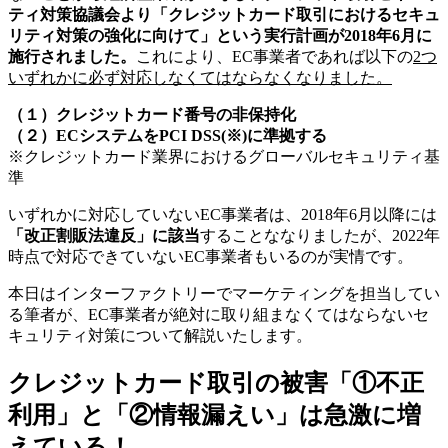
ティ対策協議会より「クレジットカード取引におけるセキュ
リティ対策の強化に向けて」という実行計画が2018年6月に
施行されました。
これにより、EC事業者であれば以下の
2つ
いずれかに必ず対応しなくてはならなくなりました。
（１）クレジットカード番号の非保持化
（２）ECシステムをPCI DSS(※)に準拠する
※クレジットカード業界におけるグローバルセキュリティ基
準
いずれかに対応していないEC事業者は、2018年6月以降には
「改正割販法違反」に該当
することななりましたが、2022年
時点で対応できていないEC事業者もいるのが実情です。
本日はインターファクトリーでマーケティングを担当してい
る筆者が、EC事業者が絶対に取り組まなくてはならないセ
キュリティ対策について解説いたします。
クレジットカード取引の被害「①不正
利用」と「②情報漏えい」は急激に増
えている！