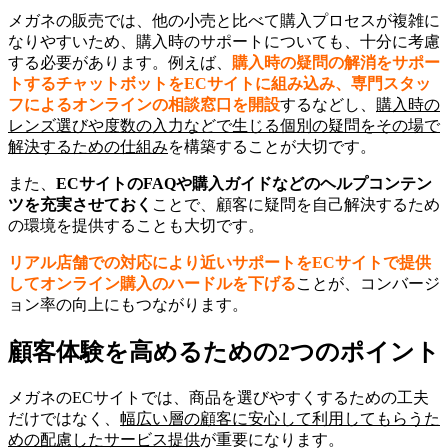
メガネの販売では、他の小売と比べて購入プロセスが複雑に
なりやすいため、購入時のサポートについても、十分に考慮
する必要があります。例えば、
購入時の疑問の解消をサポー
トするチャットボットをECサイトに組み込み、専門スタッ
フによるオンラインの相談窓口を開設
するなどし、
購入時の
レンズ選びや度数の入力などで生じる個別の疑問をその場で
解決するための仕組み
を構築することが大切です。
また、
ECサイトのFAQや購入ガイドなどのヘルプコンテン
ツを充実させておく
ことで、顧客に疑問を自己解決するため
の環境を提供することも大切です。
リアル店舗での対応により近いサポートをECサイトで提供
してオンライン購入のハードルを下げる
ことが、コンバージ
ョン率の向上にもつながります。
顧客体験を高めるための2つのポイント
メガネのECサイトでは、商品を選びやすくするための工夫
だけではなく、
幅広い層の顧客に安心して利用してもらうた
めの配慮したサービス提供
が重要になります。