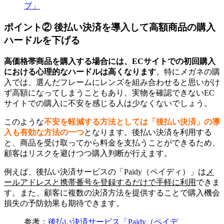
ブ」
ポイント② 後払い決済を導入して高額商品の購入
ハードルを下げる
高価格帯商品を購入する場合には、ECサイトでの初回購入
における心理的なハードルは高くなります
。特にメガネの購
入では、選んだフレームにレンズを組み合わせると思いがけ
ず高額になってしまうこともあり、実物を確認できないEC
サイトでの購入に不安を感じる人は少なくないでしょう。
このような
不安を軽減する方法としては「後払い決済」の導
入も有効な方法の一つ
となります。後払い決済を利用する
と、商品を受け取ってから料金を支払うことができるため、
顧客はリスクを避けつつ購入判断が行えます。
例えば、後払い決済サービスの「Paidy（ペイディ）」は
メ
ールアドレスと携帯番号を登録するだけで手軽に利用
できま
す。また、顧客に複数の決済方法を提供することで購入機会
損失の予防効果も期待できます。
参考：
後払い決済サービス「Paidy（ペイデ