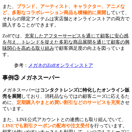
また、
ブランド、アーティスト、キャラクター、アニメな
ど、多彩なコラボレーション商品も積極的に展開
していて、
それらの限定アイテムは実店舗とオンラインストアの両方で
購入することができます。
Zoffでは、
充実したアフターサービスを通じて顧客に安心感
を与え、トレンドを捉えた多彩な商品展開を通じて顧客の興
味関心を高める取り組み
で顧客満足度の向上を図っていま
す。
参考：
メガネのZoffオンラインストア
事例③ メガネスーパー
メガネスーパーは
コンタクトレンズに特化したオンライン販
売を展開
しており、消耗品ならではの顧客ニーズに応えるた
めに、
定期購入やまとめ買い割引などのサービスを充実
させ
ています。
また、LINE公式アカウントとの連携にも取り組んでいて、
LINEでも割引クーポンの配布や注文受付
を行っています。
顧客は使いやすいチャネルを利用して、いつでもスムーズに