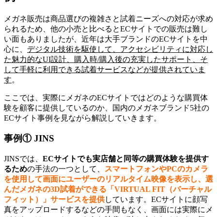
メガネ販売は商品選びの複雑さと試着ニーズへの対応が求め
られるため、他の小売と比べるとECサイトでの販売は難し
い面もありましたが、近年は大手ブランドのECサイトを中
心に、
デジタル技術を駆使して、アクセシビリティに対応し
た魅力的なUI設計、購入時/購入後の充実したサポート、そ
して手軽に利用できる試着サービスなどが提供されていま
す
。
ここでは、実際にメガネのECサイトではどのような購買体
験を顧客に提供しているのか、国内のメガネブランド5社の
ECサイト事例を見ながら解説していきます。
事例① JINS
JINSでは、
ECサイトでも実店舗と同等の購買体験を提供す
るため
の手法の一つとして、
スマートフォンやPCのカメラ
を使用して画面にユーザーのリアルタイム映像を表示し、選
んだメガネの3D試着ができる「VIRTUAL FIT（バーチャル
フィット）」サービスを提供
しています。ECサイトに顔写
真をアップロードするなどの手間もなく、画面には実際にメ