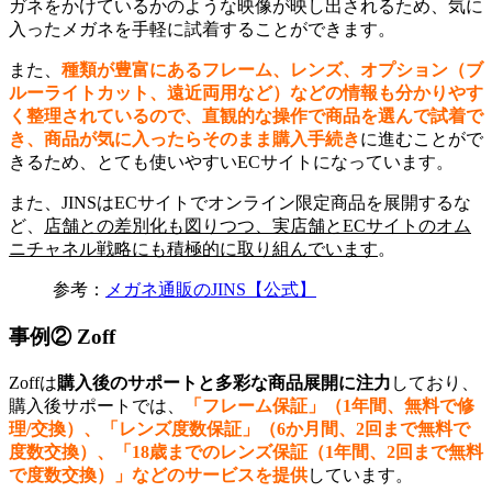
ガネをかけているかのような映像が映し出されるため、気に
入ったメガネを手軽に試着することができます。
また、
種類が豊富にあるフレーム、レンズ、オプション（ブ
ルーライトカット、遠近両用など）などの情報も分かりやす
く整理されているので、直観的な操作で商品を選んで試着で
き、商品が気に入ったらそのまま購入手続き
に進むことがで
きるため、とても使いやすいECサイトになっています。
また、JINSはECサイトでオンライン限定商品を展開するな
ど、
店舗との差別化も図りつつ、実店舗とECサイトのオム
ニチャネル戦略にも積極的に取り組んでいます
。
参考：
メガネ通販のJINS【公式】
事例② Zoff
Zoffは
購入後のサポートと多彩な商品展開に注力
しており、
購入後サポートでは、
「フレーム保証」（1年間、無料で修
理/交換）、「レンズ度数保証」（6か月間、2回まで無料で
度数交換）、「18歳までのレンズ保証（1年間、2回まで無料
で度数交換）」などのサービスを提供
しています。