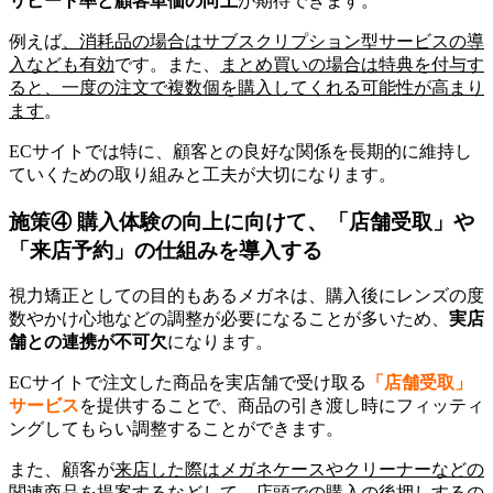
リピート率と顧客単価の向上
が期待できます。
例えば
、消耗品の場合はサブスクリプション型サービスの導
入なども有効
です。また、
まとめ買いの場合は特典を付与す
ると、一度の注文で複数個を購入してくれる可能性が高まり
ます
。
ECサイトでは特に、顧客との良好な関係を長期的に維持し
ていくための取り組みと工夫が大切になります。
施策④
購入体験の向上に向けて、「店舗受取」や
「来店予約」の仕組みを導入する
視力矯正としての目的もあるメガネは、購入後にレンズの度
数やかけ心地などの調整が必要になることが多いため、
実店
舗との連携が不可欠
になります。
ECサイトで注文した商品を実店舗で受け取る
「店舗受取」
サービス
を提供することで、商品の引き渡し時にフィッティ
ングしてもらい調整することができます。
また、顧客が
来店した際はメガネケースやクリーナーなどの
関連商品を提案するなどして、店頭での購入の後押しするの