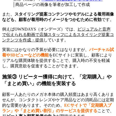
│商品ページの画像を筆者が加工して作成
また、
スタイリング提案コンテンツやモデルによる着用画像
なども、顧客が着用時のイメージをつかむために有効
です。
例えばOWNDAYS（オンデーズ）では、
ビジュアルと音声
で伝えられる動画で店舗スタッフによるスタイリング提案コ
ンテンツを作成・提供
しています。
実装にはかなりの予算が必要にはなりますが、
バーチャル試
着や3Dビューなどの機能
をECサイトに実装し、顧客により
リアルな購買体験を提供することで、購入時の不安を軽減
し、購買意欲を促進することができます。
施策③ リピーター獲得
に向けて、「定期購入」や
「まとめ買い」の機能を実装
する
顧客一人あたりのメガネ本体の購入頻度はあまり高くありま
せんが、コンタクトレンズやケア用品などの消耗品には定期
的な需要があります。そのため、
ECサイトで「定期購入プ
ラン」や「まとめ買い割引」のサービスを提供する
ことで、