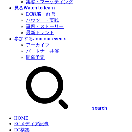
集客・マーケティング
Watch to learn
見る
EC戦略・経営
ハウツー・実践
事例・ストーリー
最新トレンド
Join our events
参加する
アーカイブ
パートナー共催
開催予定
search
HOME
ECメディア記事
EC構築