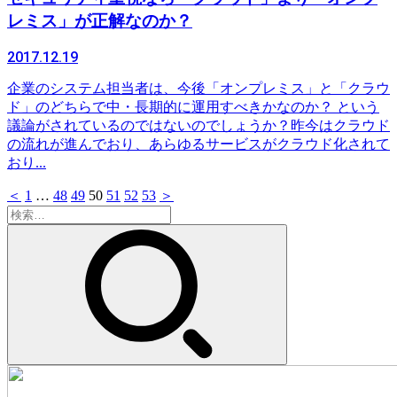
レミス」が正解なのか？
2017.12.19
企業のシステム担当者は、今後「オンプレミス」と「クラウ
ド」のどちらで中・長期的に運用すべきかなのか？ という
議論がされているのではないのでしょうか？昨今はクラウド
の流れが進んでおり、あらゆるサービスがクラウド化されて
おり...
＜
1
…
48
49
50
51
52
53
＞
検
索: