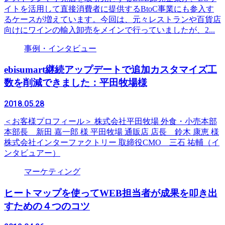
イトを活用して直接消費者に提供するBtoC事業にも参入す
るケースが増えています。今回は、元々レストランや百貨店
向けにワインの輸入卸売をメインで行っていましたが、2...
事例・インタビュー
ebisumart継続アップデートで追加カスタマイズ工
数を削減できました：平田牧場様
2018.05.28
＜お客様プロフィール＞ 株式会社平田牧場 外食・小売本部
本部長 新田 嘉一郎 様 平田牧場 通販店 店長 鈴木 康恵 様
株式会社インターファクトリー 取締役CMO 三石 祐輔（イ
ンタビュアー）
マーケティング
ヒートマップを使ってWEB担当者が成果を叩き出
すための４つのコツ