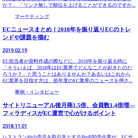
か？」 「リンク無しで順位を上げることができるのですか...
マーケティング
ECニュースまとめ！2018年を振り返りECのトレ
ンドや課題を掴む
2019.02.19
EC担当者が資料作成の際などに、2018年を振り返る時に
「そういえば、2018年はEC業界でどんなことが起きたのだ
ろうか？」と思うことはありませんか？あるいはこれから
EC業界を目指す方は、前年度のEC業界のニュースを押さ...
事例・インタビュー
サイトリニューアル後月商1.5倍、会員数1.4倍増―
フィラディスがEC運営で心がけるポイント
2018.11.01
レストランや小売店を取引先とするBtoB卸売企業が、ECサ