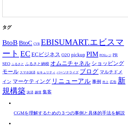
タグ
EBISUMART.エビスマ
BtoB
BtoC
CVR
ート
EC
PIM
ECビジネス
pickup
O2O
PR
POSレジ
オムニチャネル
ショッピング
SEO
ふるさと納税
ふるさと
ブログ
モール
マルチドメ
スマホ決済
セキュリティ
パーソナライズ
新
リニューアル
マーケティング
事例
イン
広告
売上
規構築
集客
決済
越境
CGMを理解するための３つの事例と具体的手法を解説