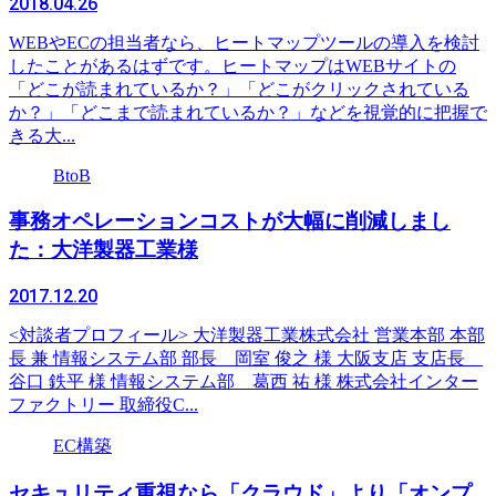
2018.04.26
WEBやECの担当者なら、ヒートマップツールの導入を検討
したことがあるはずです。ヒートマップはWEBサイトの
「どこが読まれているか？」「どこがクリックされている
か？」「どこまで読まれているか？」などを視覚的に把握で
きる大...
BtoB
事務オペレーションコストが大幅に削減しまし
た：大洋製器工業様
2017.12.20
<対談者プロフィール> 大洋製器工業株式会社 営業本部 本部
長 兼 情報システム部 部長 岡室 俊之 様 大阪支店 支店長
谷口 鉄平 様 情報システム部 葛西 祐 様 株式会社インター
ファクトリー 取締役C...
EC構築
セキュリティ重視なら「クラウド」より「オンプ