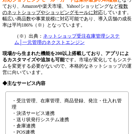
ており、Amazonや楽天市場、Yahoo!ショッピングなど
複数
のネットショップやショッピングモールに対応
しています。
幅広い商品数や事業規模に対応可能であり、導入店舗の成長
率は平均186%（※）となっています。
（※）出典：
ネットショップ受注在庫管理システ
ム│一元管理のネクストエンジン
現場から生まれた機能を200以上搭載しており、アプリによ
るカスタマイズや追加も可能
です。市場が変化してもシステ
ムを変更する必要がないので、本格的なネットショップの運
営に向いています。
◆主なサービス内容
・受注管理、在庫管理、商品登録、発注・仕入れ管
理
・決済サービス連携
・送り状発行システム連携
・倉庫連携
・POS連携