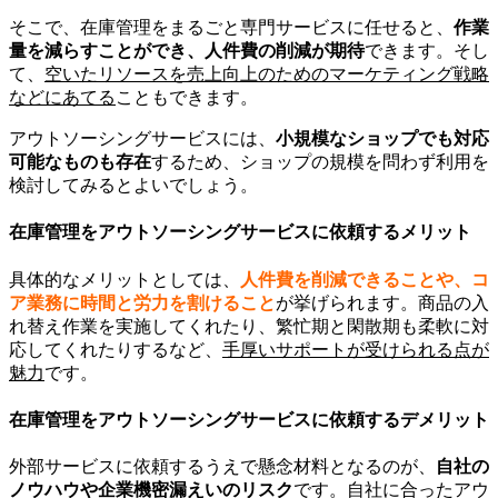
そこで、在庫管理をまるごと専門サービスに任せると、
作業
量を減らすことができ、人件費の削減が期待
できます。そし
て、
空いたリソースを売上向上のためのマーケティング戦略
などにあてる
こともできます。
アウトソーシングサービスには、
小規模なショップでも対応
可能なものも存在
するため、ショップの規模を問わず利用を
検討してみるとよいでしょう。
在庫管理をアウトソーシングサービスに依頼するメリット
具体的なメリットとしては、
人件費を削減できることや、コ
ア業務に時間と労力を割けること
が挙げられます。商品の入
れ替え作業を実施してくれたり、繁忙期と閑散期も柔軟に対
応してくれたりするなど、
手厚いサポートが受けられる点が
魅力
です。
在庫管理をアウトソーシングサービスに依頼するデメリット
外部サービスに依頼するうえで懸念材料となるのが、
自社の
ノウハウや企業機密漏えいのリスク
です。自社に合ったアウ