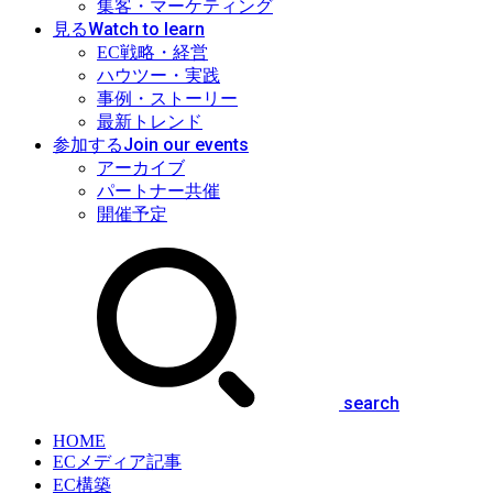
集客・マーケティング
Watch to learn
見る
EC戦略・経営
ハウツー・実践
事例・ストーリー
最新トレンド
Join our events
参加する
アーカイブ
パートナー共催
開催予定
search
HOME
ECメディア記事
EC構築