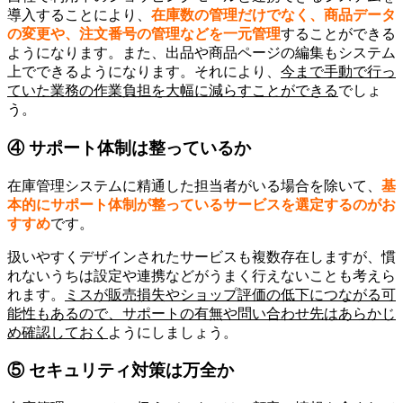
導入することにより、
在庫数の管理だけでなく、商品データ
の変更や、注文番号の管理などを一元管理
することができる
ようになります。また、出品や商品ページの編集もシステム
上でできるようになります。それにより、
今まで手動で行っ
ていた業務の作業負担を大幅に減らすことができる
でしょ
う。
④ サポート体制は整っているか
在庫管理システムに精通した担当者がいる場合を除いて、
基
本的にサポート体制が整っているサービスを選定するのがお
すすめ
です。
扱いやすくデザインされたサービスも複数存在しますが、慣
れないうちは設定や連携などがうまく行えないことも考えら
れます。
ミスが販売損失やショップ評価の低下につながる可
能性もあるので、サポートの有無や問い合わせ先はあらかじ
め確認しておく
ようにしましょう。
⑤ セキュリティ対策は万全か