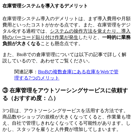
在庫管理システムを導入するデメリット
在庫管理システム導入のデメリットは、まず導入費用や月額
費用といったコストがかかる点です。また、在庫管理をデジ
タル化する過程では、
システムの操作方法を覚えたり、導入
時のバーコード貼り付け作業が発生
したりと、
一時的に業務
負担が大きくなる
ことも懸念点です。
また、BtoBでの倉庫管理については以下の記事で詳しく解
説しているので、あわせてご覧ください。
関連記事：
BtoBの複数倉庫にある在庫をWebで管
理する7つのメリット
③ 在庫管理をアウトソーシングサービスに依頼す
る（おすすめ度：△）
3つ目は、アウトソーシングサービスを活用する方法です。
商品数やショップの規模が大きくなってくると、作業量も増
え、自社で管理しきれなくなってくる可能性があります。し
かし、スタッフを雇うと人件費が増加してしまいます。