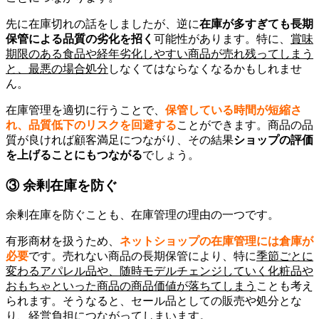
先に在庫切れの話をしましたが、逆に
在庫が多すぎても長期
保管による品質の劣化を招く
可能性があります。特に、
賞味
期限のある食品や経年劣化しやすい商品が売れ残ってしまう
と、最悪の場合処分
しなくてはならなくなるかもしれませ
ん。
在庫管理を適切に行うことで、
保管している時間が短縮さ
れ、品質低下のリスクを回避する
ことができます。商品の品
質が良ければ顧客満足につながり、その結果
ショップの評価
を上げることにもつながる
でしょう。
③ 余剰在庫を防ぐ
余剰在庫を防ぐことも、在庫管理の理由の一つです。
有形商材を扱うため、
ネットショップの在庫管理には倉庫が
必要
です。売れない商品の長期保管により、特に
季節ごとに
変わるアパレル品や、随時モデルチェンジしていく化粧品や
おもちゃといった商品の商品価値が落ちてしまう
ことも考え
られます。そうなると、セール品としての販売や処分とな
り、経営負担につながってしまいます。