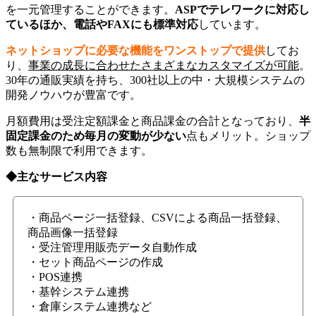
を一元管理することができます。
ASPでテレワークに対応し
ているほか、電話やFAXにも標準対応
しています。
ネットショップに必要な機能をワンストップで提供
してお
り、
事業の成長に合わせたさまざまなカスタマイズが可能
。
30年の通販実績を持ち、300社以上の中・大規模システムの
開発ノウハウが豊富です。
月額費用は受注定額課金と商品課金の合計となっており、
半
固定課金のため毎月の変動が少ない
点もメリット。ショップ
数も無制限で利用できます。
◆主なサービス内容
・商品ページ一括登録、CSVによる商品一括登録、
商品画像一括登録
・受注管理用販売データ自動作成
・セット商品ページの作成
・POS連携
・基幹システム連携
・倉庫システム連携など