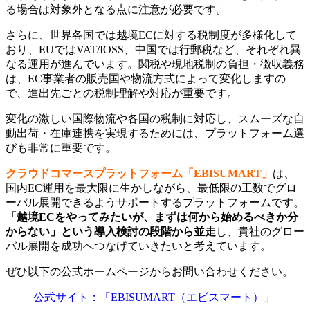
る場合は対象外となる点に注意が必要です。
さらに、世界各国では越境ECに対する税制度が多様化して
おり、EUではVAT/IOSS、中国では行郵税など、それぞれ異
なる運用が進んでいます。関税や現地税制の負担・徴収義務
は、EC事業者の販売国や物流方式によって変化しますの
で、進出先ごとの税制理解や対応が重要です。
変化の激しい国際物流や各国の税制に対応し、スムーズな自
動出荷・在庫連携を実現するためには、プラットフォーム選
びも非常に重要です。
クラウドコマースプラットフォーム「EBISUMART」
は、
国内EC運用を最大限に生かしながら、最低限の工数でグロ
ーバル展開できるようサポートするプラットフォームです。
「越境ECをやってみたいが、まずは何から始めるべきか分
からない」という導入検討の段階から並走
し、貴社のグロー
バル展開を成功へつなげていきたいと考えています。
ぜひ以下の公式ホームページからお問い合わせください。
公式サイト：「EBISUMART（エビスマート）」