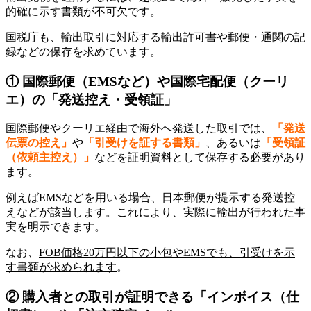
的確に示す書類が不可欠です。
​国税庁も、輸出取引に対応する輸出許可書や郵便・通関の記
録などの保存を求めています。
① 国際郵便（EMSなど）や国際宅配便（クーリ
エ）の「発送控え・受領証」
国際郵便やクーリエ経由で海外へ発送した取引では、
「発送
伝票の控え」
や
「引受けを証する書類」
、あるいは
「受領証
（依頼主控え）」
などを証明資料として保存する必要があり
ます。
​例えばEMSなどを用いる場合、日本郵便が提示する発送控
えなどが該当します。これにより、実際に輸出が行われた事
実を明示できます。
なお、
FOB価格20万円以下の小包やEMSでも、引受けを示
す書類が求められます
。
② 購入者との取引が証明できる「インボイス（仕