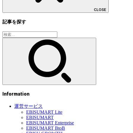
CLOSE
記事を探す
検
索:
Information
運営サービス
EBISUMART Lite
EBISUMART
EBISUMART Enterprise
EBISUMART BtoB