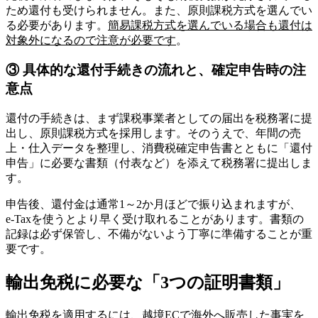
ため還付も受けられません。また、原則課税方式を選んでい
る必要があります。
簡易課税方式を選んでいる場合も還付は
対象外になるので注意が必要です
。
③ 具体的な還付手続きの流れと、確定申告時の注
意点
還付の手続きは、まず課税事業者としての届出を税務署に提
出し、原則課税方式を採用します。そのうえで、年間の売
上・仕入データを整理し、消費税確定申告書とともに「還付
申告」に必要な書類（付表など）を添えて税務署に提出しま
す。
​申告後、還付金は通常1～2か月ほどで振り込まれますが、
e‑Taxを使うとより早く受け取れることがあります。書類の
記録は必ず保管し、不備がないよう丁寧に準備することが重
要です。
輸出免税に必要な「3つの証明書類」
輸出免税を適用するには、越境ECで海外へ販売した事実を