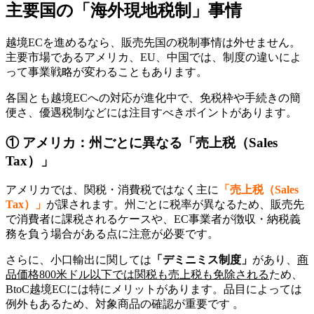
主要国の「海外現地税制」事情
越境ECを進めるなら、販売先国の税制事情は外せません。
主要市場であるアメリカ、EU、中国では、制度の違いによ
って事業戦略が変わることもあります。
各国とも越境ECへの対応が進化中で、免税枠や手続きの簡
便さ、優遇税制などには注目すべきポイントがあります。
① アメリカ：州ごとに異なる「売上税（Sales
Tax）」
アメリカでは、関税・消費税ではなく主に
「売上税（Sales
Tax）」
が課されます。州ごとに税率が異なるため、販売先
で消費者に課税されるケースや、EC事業者が徴収・納税義
務を負う場合がある点に注意が必要です。
​さらに、小口輸出に関しては
「デミニミス制度」
があり、
商
品価格800米ドル以下では関税も売上税も免除される
ため、
BtoC越境ECには特にメリットがあります。品目によっては
例外もあるため、対象商品の確認が重要です 。