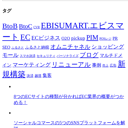
タグ
EBISUMART.エビスマ
BtoB
BtoC
CVR
ート
EC
PIM
ECビジネス
pickup
O2O
PR
POSレジ
オムニチャネル
ショッピング
SEO
ふるさと納税
ふるさと
ブログ
モール
マルチドメ
スマホ決済
セキュリティ
パーソナライズ
新
リニューアル
マーケティング
事例
イン
広告
売上
規構築
集客
決済
越境
8つのECサイトの種類が分かればEC業界の概要がつか
める！
ソーシャルコマースの5つのSNSプラットフォームを解