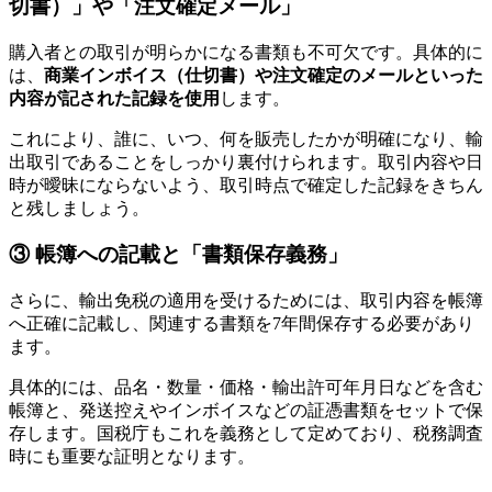
切書）」や「注文確定メール」
購入者との取引が明らかになる書類も不可欠です。具体的に
は、
商業インボイス（仕切書）や注文確定のメールといった
内容が記された記録を使用
します。
​これにより、誰に、いつ、何を販売したかが明確になり、輸
出取引であることをしっかり裏付けられます。取引内容や日
時が曖昧にならないよう、取引時点で確定した記録をきちん
と残しましょう。
③ 帳簿への記載と「書類保存義務」
さらに、輸出免税の適用を受けるためには、取引内容を帳簿
へ正確に記載し、関連する書類を7年間保存する必要があり
ます。
​具体的には、品名・数量・価格・輸出許可年月日などを含む
帳簿と、発送控えやインボイスなどの証憑書類をセットで保
存します。国税庁もこれを義務として定めており、税務調査
時にも重要な証明となります。