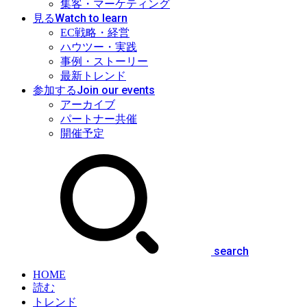
集客・マーケティング
Watch to learn
見る
EC戦略・経営
ハウツー・実践
事例・ストーリー
最新トレンド
Join our events
参加する
アーカイブ
パートナー共催
開催予定
search
HOME
読む
トレンド