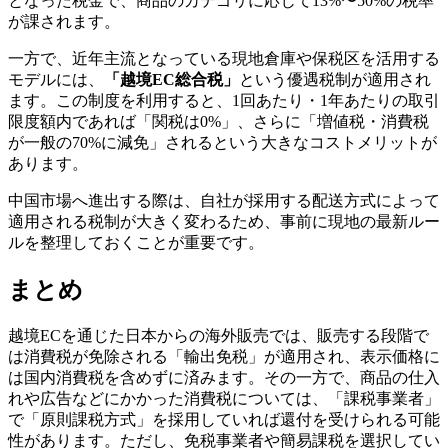
となった税金で、商品のカテゴリに応じて13%〜50%の税率
が課されます。
一方で、近年主流となっている現地倉庫や保税区を活用する
モデルには、
「越境EC総合税」
という優遇税制が適用され
ます。この制度を利用すると、1回あたり・1年あたりの取引
限度額内であれば「関税は0%」、さらに「増値税・消費税
が一般の70%に減免」されるという大きなコストメリットが
あります。
中国市場へ進出する際は、自社が採用する配送方式によって
適用される税制が大きく変わるため、事前に現地の最新ルー
ルを整理しておくことが重要です。
まとめ
越境ECを通じた日本からの海外販売では、販売する段階で
は消費税が免除される「輸出免税」が適用され、表示価格に
は国内消費税を含めずに済みます。その一方で、商品の仕入
れや広告などにかかった消費税については、「課税事業者」
で「原則課税方式」を採用していれば還付を受けられる可能
性があります。ただし、免税事業者や簡易課税を選択してい