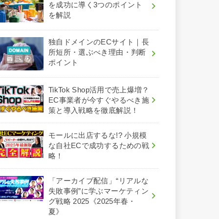
を成功に導く3つのポイント
を解説
独自ドメインのECサイト｜長
所短所・選ぶべき理由・判断
ポイント
TikTok Shop活用で売上爆増？
EC事業者が今すぐやるべき施
策と導入戦略を徹底解説！
モールに出店するな!? 小規模
な自社ECで成功するための戦
略！
「アーカイブ配信」“リアルな
失敗事例”に学ぶマーケティン
グ戦略 2025《2025年春・
夏》