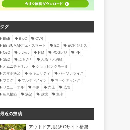
タグ
BtoB
BtoC
CVR
EBISUMART.エビスマート
EC
ECビジネス
O2O
pickup
PIM
POSレジ
PR
SEO
ふるさと
ふるさと納税
オムニチャネル
ショッピングモール
スマホ決済
セキュリティ
パーソナライズ
ブログ
マルチドメイン
マーケティング
リニューアル
事例
売上
広告
新規構築
決済
越境
集客
最近の投稿
アウトドア用品ECサイト構築