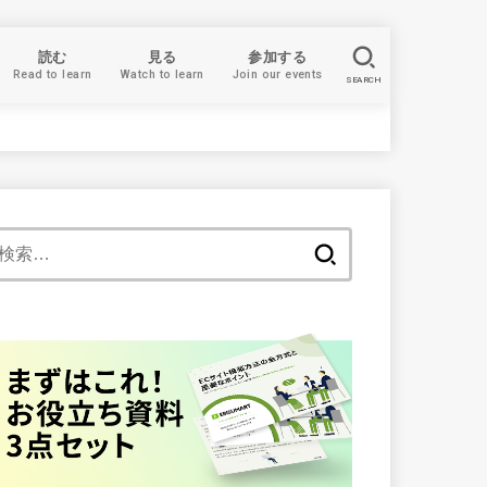
読む
見る
参加する
Read to learn
Watch to learn
Join our events
SEARCH
検
索: