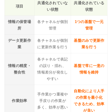
共通化されていな
共通化されている
項目
い状態
状態
情報の保管場
各チャネルが個別
1つの基盤で一元
所
管理
管理
データ更新作
各チャネルが個別
基盤のみで更新作
業
に更新作業を行う
業を行う
各チャネルで表記
情報の精度・
の誤り・揺れ、
基盤で常に一意の
整合性
情報差分が発生し
情報を維持
やすい
自動化により人手
手作業かつ重複や
の作業を最小化
作業効率
手戻りの作業が
できるため、効率
多く、効率が悪い
が良い