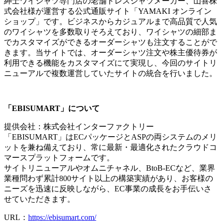
紳士ワイシャツ専門店の老舗ドレスシャツメーカー、山喜株
式会社様が運営する公式通販サイト「YAMAKI オンライン
ショップ」です。ビジネスからカジュアルまで高品質で人気
のワイシャツを多数取りそろえており、ワイシャツの細部ま
でカスタマイズができるオーダーシャツも注文することがで
きます。当サイトでは、オーダーシャツ注文や株主優待券が
利用できる機能をカスタマイズにて実現し、今回のサイトリ
ニューアルで複数運営していたサイトの統合を行いました。
「EBISUMART」について
提供会社：株式会社インターファクトリー
「EBISUMART」はECパッケージとASPの両システムのメリ
ットを兼ね備えており、常に最新・最適化されたクラウドコ
マースプラットフォームです。
サイトリニューアルやオムニチャネル、BtoB-ECなど、業界
業種問わず累計800サイト以上の構築実績があり、お客様の
ニーズを迅速に反映しながら、EC事業の成長をお手伝いさ
せていただきます。
URL：
https://ebisumart.com/