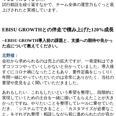
試行錯誤を繰り返すなかで、チーム全体の運営力もぐっと底
上げされたと実感しています。
EBISU GROWTHとの伴走で積み上げた120%成長
─EBISU GROWTH導入前の課題と、支援への期待や良かっ
た点について教えてください。
北野様：
会社から求められるのは売上の拡大ですが、一発逆転はでき
ずコツコツやっていくしかないと分かっていました。導入後
すぐにコロナ禍になったこともあり、要件定義をじっくり1
年間一緒にやっていただいたのは非常にありがたく、当社の
要望や意見をよく聞いていただきました。
あれもしたい、これもしたいという希望を整理し、段階的に
実現していくための土台を一緒に描いてもらえたことが大き
かったですね。やりたいことを整理してレールに乗せていた
だき、「システムでできること」「カスタマイズが必要なこ
と」をそれぞれ整理・相談しながら前に進められたのが良か