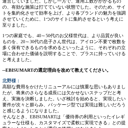
運営していました。しかし一方で、運用工数がかかるもの
の、有効な施策は打てていない状態でした。そのため、サイ
トを集約化させて効率を上げ、より各ブランドの魅力を強調
させていくために、1つのサイトに集約させるという考えに
至りました。
1つの家庭でも、40～50代のお父様世代は、より品質が良い
ものを、20～30代の息子さん世代は、アイロン不要で枚数を
多く保有できるものを求めるといったように、それぞれの立
場に合わせた価値を説明することで、プラスに持っていける
と考えました。
─EBISUMARTの選定理由を改めて教えてください。
北野様：
高額な費用をかけたリニューアルには慎重な思いもありまし
たが、将来のさらなる成長には欠かせないステップだと考
え、実施を決断しました。いざ検討を始めると、実現したい
要件が次々と膨らみ、パッケージ型では実現は難しいだろう
と感じるようになりました。
そんなとき、EBISUMARTは「優待券の利用といったイレギ
ュラーな仕様も、カスタマイズで柔軟に実現できる」との提