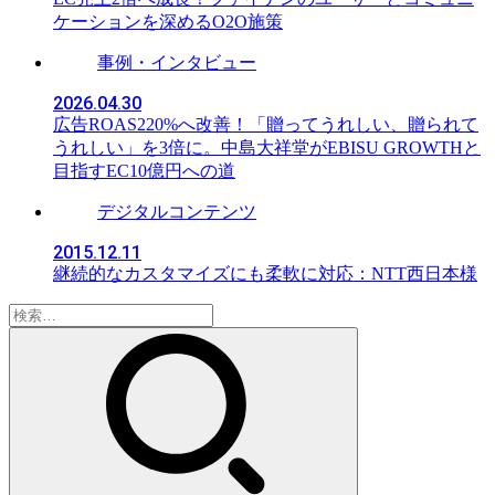
ケーションを深めるO2O施策
事例・インタビュー
2026.04.30
広告ROAS220%へ改善！「贈ってうれしい、贈られて
うれしい」を3倍に。中島大祥堂がEBISU GROWTHと
目指すEC10億円への道
デジタルコンテンツ
2015.12.11
継続的なカスタマイズにも柔軟に対応：NTT西日本様
検
索: