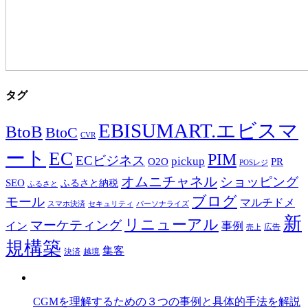
タグ
EBISUMART.エビスマ
BtoB
BtoC
CVR
ート
EC
PIM
ECビジネス
pickup
O2O
PR
POSレジ
オムニチャネル
ショッピング
SEO
ふるさと納税
ふるさと
ブログ
モール
マルチドメ
スマホ決済
セキュリティ
パーソナライズ
新
リニューアル
マーケティング
事例
イン
広告
売上
規構築
集客
決済
越境
CGMを理解するための３つの事例と具体的手法を解説