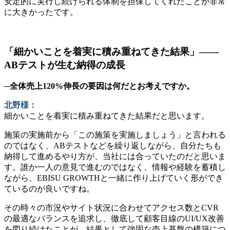
安定的に実行し続けられる体制を担保してくれたことが非常
に大きかったです。
「細かいことを着実に積み重ねてきた結果」——
ABテストが生む納得の成長
─全体売上120%伸長の要因は何だとお考えですか。
北野様：
細かいことを着実に積み重ねてきた結果だと思います。
施策の実施前から「この施策を実施しましょう」と言われる
のではなく、ABテストなどを繰り返しながら、自分たちも
納得して進めるやり方が、当社には合っていたのだと思いま
す。誰か一人の意見で進むのではなく、情報や経験を蓄積し
ながら、EBISU GROWTHと一緒に作り上げていく形ができ
ているのが良いですね。
その時々の市況やサイト状況に合わせてアクセス数とCVR
の最適なバランスを追求し、徹底して顧客目線のUI/UX改善
を図り続けたことが、結果として強固な売上基盤の構築につ