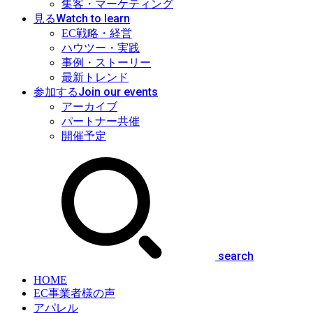
集客・マーケティング
Watch to learn
見る
EC戦略・経営
ハウツー・実践
事例・ストーリー
最新トレンド
Join our events
参加する
アーカイブ
パートナー共催
開催予定
search
HOME
EC事業者様の声
アパレル