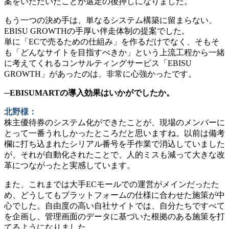
案をいただいたことが選定の後押しになりました。
もう一つの決め手は、単なるシステム構築に留まらない、
EBISU GROWTHの手厚い伴走体制の提案でした。
単に「ECで売るための仕組み」を作るだけでなく、そもそ
も「どんなサイトを目指すべきか」という上流工程から一緒
に考えてくれるコンサルティングサービス「EBISU
GROWTH」があったのは、非常に心強かったです。
─EBISUMARTの導入効果はいかがでしたか。
北野様：
株主優待券のシステム化ができたことが、現場のメンバーに
とって一番うれしかったところだと思いますね。以前は備考
欄に打ち込まれたシリアル番号を手作業で消込していました
が、それが自動化されたことで、人的ミスも減って大きな改
革につながったと実感しています。
また、これまでは大手ECモールでの運営がメインだったた
め、どうしてもプラットフォームの仕様に合わせた施策が中
心でした。自由度の高い自社サイトでは、自分たちですべて
を企画し、管理画面のデータに基づいた根拠のある施策を打
てるようになりました。