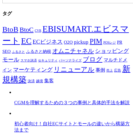
タグ
EBISUMART.エビスマ
BtoB
BtoC
CVR
ート
EC
PIM
ECビジネス
pickup
O2O
PR
POSレジ
オムニチャネル
ショッピング
SEO
ふるさと納税
ふるさと
ブログ
モール
マルチドメ
スマホ決済
セキュリティ
パーソナライズ
新
リニューアル
マーケティング
事例
イン
広告
売上
規構築
集客
決済
越境
CGMを理解するための３つの事例と具体的手法を解説
初心者向け！自社ECサイトとモールの違いから構築方
法まで