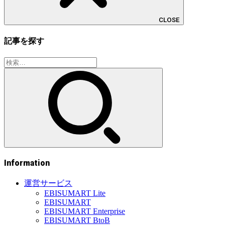
CLOSE
記事を探す
検
索:
Information
運営サービス
EBISUMART Lite
EBISUMART
EBISUMART Enterprise
EBISUMART BtoB