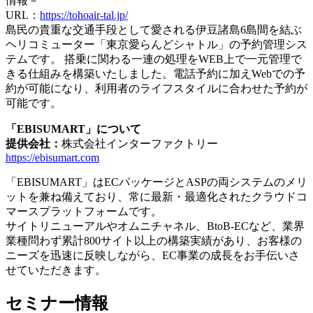
情報－
URL：
https://tohoair-tal.jp/
島民の貴重な交通手段として愛される伊豆諸島6島間を結ぶ
ヘリコミューター「東京愛らんどシャトル」の予約管理シス
テムです。 搭乗に関わる一連の処理をWEB上で一元管理で
きる仕組みを構築いたしました。電話予約に加えWebでの予
約が可能になり、利用者のライフスタイルに合わせた予約が
可能です。
「EBISUMART」について
提供会社：
株式会社インターファクトリー
https://ebisumart.com
「EBISUMART」はECパッケージとASPの両システムのメリ
ットを兼ね備えており、常に最新・最適化されたクラウドコ
マースプラットフォームです。
サイトリニューアルやオムニチャネル、BtoB-ECなど、業界
業種問わず累計800サイト以上の構築実績があり、お客様の
ニーズを迅速に反映しながら、EC事業の成長をお手伝いさ
せていただきます。
セミナー情報