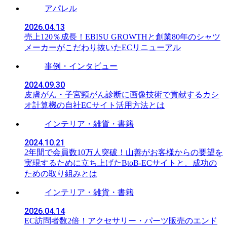
アパレル
2026.04.13
売上120％成長！EBISU GROWTHと創業80年のシャツ
メーカーがこだわり抜いたECリニューアル
事例・インタビュー
2024.09.30
皮膚がん・子宮頸がん診断に画像技術で貢献するカシ
オ計算機の自社ECサイト活用方法とは
インテリア・雑貨・書籍
2024.10.21
2年間で会員数10万人突破！山善がお客様からの要望を
実現するために立ち上げたBtoB-ECサイトと、成功の
ための取り組みとは
インテリア・雑貨・書籍
2026.04.14
EC訪問者数2倍！アクセサリー・パーツ販売のエンド