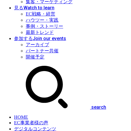
集客・マーケティング
Watch to learn
見る
EC戦略・経営
ハウツー・実践
事例・ストーリー
最新トレンド
Join our events
参加する
アーカイブ
パートナー共催
開催予定
search
HOME
EC事業者様の声
デジタルコンテンツ