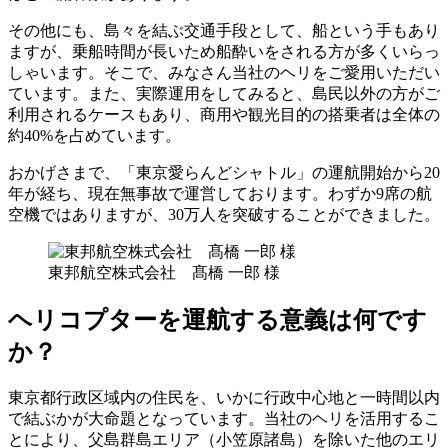
その他にも、島々を結ぶ交通手段として、船という手もあり
ますが、乗船時間が長いため船酔いをされる方が多くいらっ
しゃいます。そこで、みなさん当社のヘリをご愛用いただい
ています。また、実際運用をしてみると、島民以外の方がご
利用されるケースもあり、商用や観光目的の搭乗者は全体の
約40%を占めています。
おかげさまで、「東京愛らんどシャトル」の運航開始から20
年が経ち、現在無事故で運営しております。わずか9席の航
空機ではありますが、30万人を突破することができました。
東邦航空株式会社 髙橋 一郎 様
ヘリコプターを運航する意義は何です
か？
東京都行政区域内の住民を、いかに行政中心地と一時間以内
で結ぶかが大命題となっています。当社のヘリを活用するこ
とにより、父島群島エリア（小笠原諸島）を除いた他のエリ