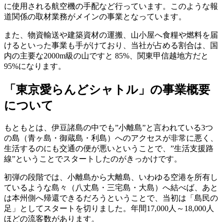
に使用される航空機の手配など行っています。このような報
道関係の取材業務がメインの事業となっています。
また、物資輸送や建築資材の運搬、山小屋へ食糧や燃料を届
けるといった事業も手がけており、当社が占める割合は、国
内の主要な2000m級の山ですと 85%、関東甲信越地方だと
95%になります。
「東京愛らんどシャトル」の事業概要
について
もともとは、伊豆諸島の中でも”小離島”と言われている3つ
の島（青ヶ島・御蔵島・利島）へのアクセスが非常に悪く、
生活するのにも交通の便が悪いということで、”生活支援路
線”ということでスタートしたのがきっかけです。
初弾の段階では、小離島から大離島、いわゆる空港を所有し
ているような島々（八丈島・三宅島・大島）へ結べば、あと
は本州側へ帰還できるだろうということで、当初は「島民の
足」としてスタートを切りました。年間17,000人～18,000人
ほどの流客数があります。