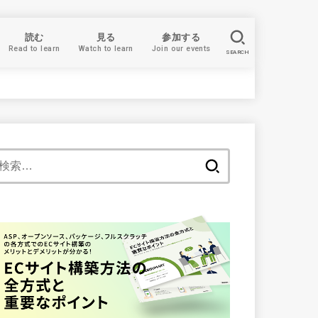
読む
見る
参加する
Read to learn
Watch to learn
Join our events
SEARCH
検
索: