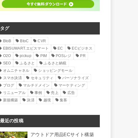
タグ
BtoB
BtoC
CVR
EBISUMART.エビスマート
EC
ECビジネス
O2O
pickup
PIM
POSレジ
PR
SEO
ふるさと
ふるさと納税
オムニチャネル
ショッピングモール
スマホ決済
セキュリティ
パーソナライズ
ブログ
マルチドメイン
マーケティング
リニューアル
事例
売上
広告
新規構築
決済
越境
集客
最近の投稿
アウトドア用品ECサイト構築