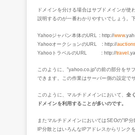
ドメインを分ける場合はサブドメインが使わ
説明するのが一番わかりやすいでしょう。
Yahooジャパン本体のURL : http://
www
.yah
YahooオークションのURL : http://
auction
YahooトラベルのURL : http://
travel
.y
このように、”yahoo.co.jp”の前の
できます。この作業はサーバー側の設定で
このように、マルチドメインにおいて、
全
ドメインを利用することが多いのです。
またマルチドメインにおいてはSEOの”IP
IP分散とはいろんなIPアドレスからリンク