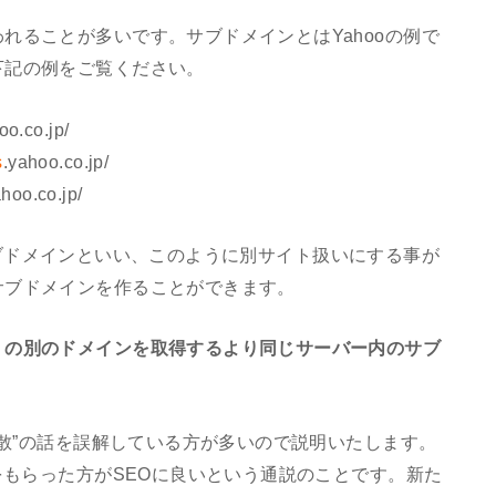
れることが多いです。サブドメインとはYahooの例で
下記の例をご覧ください。
oo.co.jp/
s
.yahoo.co.jp/
ahoo.co.jp/
部分をサブドメインといい、このように別サイト扱いにする事が
サブドメインを作ることができます。
くの別のドメインを取得するより同じサーバー内のサブ
分散”の話を誤解している方が多いので説明いたします。
をもらった方がSEOに良いという通説のことです。新た