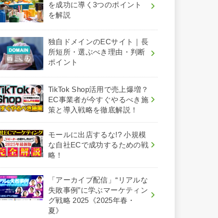
を成功に導く3つのポイント
を解説
独自ドメインのECサイト｜長
所短所・選ぶべき理由・判断
ポイント
TikTok Shop活用で売上爆増？
EC事業者が今すぐやるべき施
策と導入戦略を徹底解説！
モールに出店するな!? 小規模
な自社ECで成功するための戦
略！
「アーカイブ配信」“リアルな
失敗事例”に学ぶマーケティン
グ戦略 2025《2025年春・
夏》